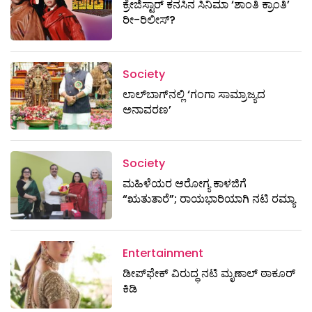
ಕ್ರೇಜಿಸ್ಟಾರ್ ಕನಸಿನ ಸಿನಿಮಾ ‘ಶಾಂತಿ ಕ್ರಾಂತಿ’
ರೀ-ರಿಲೀಸ್?
Society
ಲಾಲ್‌ಬಾಗ್‌ನಲ್ಲಿ ‘ಗಂಗಾ ಸಾಮ್ರಾಜ್ಯದ
ಅನಾವರಣ’
Society
ಮಹಿಳೆಯರ ಆರೋಗ್ಯ ಕಾಳಜಿಗೆ
“ಋತುತಾರೆ”; ರಾಯಭಾರಿಯಾಗಿ ನಟಿ ರಮ್ಯಾ
Entertainment
ಡೀಪ್‌ಫೇಕ್ ವಿರುದ್ಧ ನಟಿ ಮೃಣಾಲ್ ಠಾಕೂರ್
ಕಿಡಿ