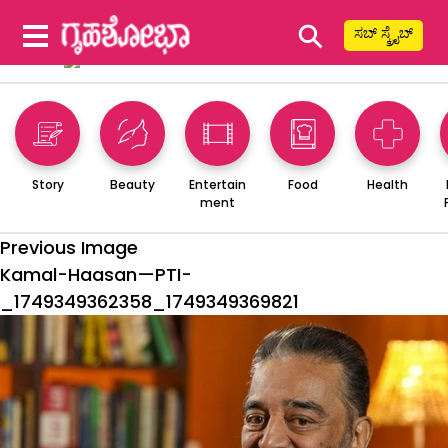
⚲
ಸಬ್ ಸ್ಕ್ರೈಬ್
Story
Beauty
Entertain
Food
Health
ment
Previous Image
Kamal-Haasan—PTI-
_1749349362358_1749349369821