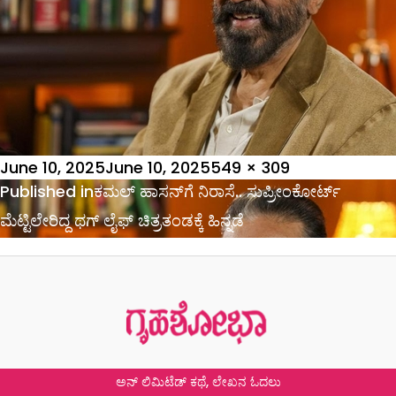
Posted
Full
June 10, 2025
June 10, 2025
549 × 309
on
Post
size
Published in
ಕಮಲ್ ಹಾಸನ್‌ಗೆ ನಿರಾಸೆ.. ಸುಪ್ರೀಂಕೋರ್ಟ್
navigation
ಮೆಟ್ಟಿಲೇರಿದ್ದ ಥಗ್‌ ಲೈಫ್ ಚಿತ್ರತಂಡಕ್ಕೆ ಹಿನ್ನಡೆ
ಅನ್ ಲಿಮಿಟೆಡ್ ಕಥೆ, ಲೇಖನ ಓದಲು