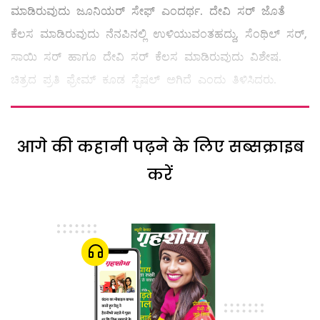
ಮಾಡಿರುವುದು ಜೂನಿಯರ್ ಸೇಫ್ ಎಂದರ್ಥ. ದೇವಿ ಸರ್ ಜೊತೆ
ಕೆಲಸ ಮಾಡಿರುವುದು ನೆನಪಿನಲ್ಲಿ ಉಳಿಯುವಂತಹದ್ದು, ಸೆಂಥಿಲ್ ಸರ್,
ಸಾಯಿ ಸರ್ ಹಾಗೂ ದೇವಿ ಸರ್ ಕೆಲಸ ಮಾಡಿರುವುದು ವಿಶೇಷ.
ಚಿತ್ರದ ಪ್ರತಿ ಫ್ರೇಮ್ ಕೂಡ ಸ್ಪೆಷಲ್ ಅಗಿದೆ‌ ಎಂದು ತಿಳಿಸಿದರು.
आगे की कहानी पढ़ने के लिए सब्सक्राइब
करें