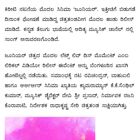
ಕಿರೀಟಿ ನಟನೆಯ ಮೊದಲ ಸಿನಿಮಾ ‘ಜೂನಿಯರ್’. ಇತ್ತೀಚಿಗೆ ಬಿಡುಗಡೆ
ದಿನಾಂಕ ಘೋಷಣೆ‌ ಮಾಡಿದ್ದ ಚಿತ್ರತಂಡವೀಗ ಮೊದಲ ಹಾಡು ರಿಲೀಸ್
ಮಾಡಿದೆ. ಕನ್ನಡ ತೆಲುಗು ಭಾಷೆಯಲ್ಲಿ ಆದಿತ್ಯ ಮ್ಯೂಸಿಕ್ ಚಾನೆಲ್ ನಲ್ಲಿ
ಸಾಂಗ್ ಅನಾವರಣಗೊಂಡಿದೆ.
ಜೂನಿಯರ್ ಚಿತ್ರದ ಮೊದಲ ಲೆಟ್ಸ್ ಲಿವ್ ದಿಸ್ ಮೊಮೆಂಟ್ ಎಂಬ
ಲಿರಿಕಲ್ ವಿಡಿಯೋ ರಿಲೀಸ್ ಈವೆಂಟ್ ಅನ್ನು ಬೆಂಗಳೂರಿನ ಖಾಸಗಿ
ಹೋಟೆಲ್ನಲ್ಲಿ ನಡೆಯಿತು. ಸಮಾಂಭಕ್ಕೆ ನಟ ರವಿಚಂದ್ರನ್, ಬಾಹುಬಲಿ
ಹಾಗೂ ಆರ್ಆರ್ಆರ್ ಸಿನಿಮಾ ಖ್ಯಾತಿಯ ಕ್ಯಾಮರಾಮ್ಯಾನ್ ಕೆ.ಕೆ.ಸೆಂಥಿಲ್
ಕುಮಾರ್, ಮ್ಯೂಸಿಕ್ ಡೈರೆಕ್ಟರ್ ದೇವಿ ಶ್ರೀ ಪ್ರಸಾದ್, ನಿರ್ಮಾಪಕ ರಜನಿ
ಕೊರಾಪಾಟಿ, ನಿರ್ದೇಶಕ ರಾಧಾಕೃಷ್ಣ ಸೇರಿ ಚಿತ್ರತಂಡ ಸಾಕ್ಷಿಯಾಗಿತ್ತು.