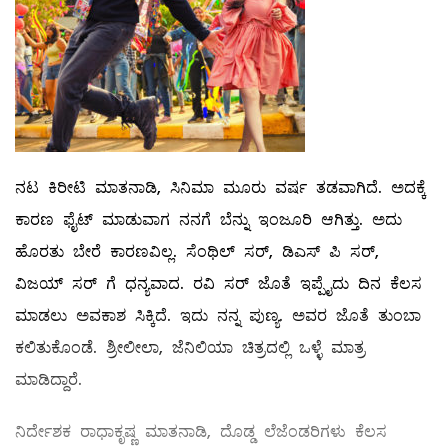
ನಟ ಕಿರೀಟಿ ಮಾತನಾಡಿ, ಸಿನಿಮಾ ಮೂರು ವರ್ಷ ತಡವಾಗಿದೆ. ಅದಕ್ಕೆ
ಕಾರಣ ಫೈಟ್ ಮಾಡುವಾಗ ನನಗೆ ಬೆನ್ನು ಇಂಜೂರಿ ಆಗಿತ್ತು. ಅದು
ಹೊರತು ಬೇರೆ ಕಾರಣವಿಲ್ಲ. ಸೆಂಥಿಲ್ ಸರ್, ಡಿಎಸ್ ಪಿ ಸರ್,
ವಿಜಯ್ ಸರ್ ಗೆ ಧನ್ಯವಾದ. ರವಿ ಸರ್ ಜೊತೆ ಇಪ್ಪೈದು ದಿನ ಕೆಲಸ
ಮಾಡಲು ಅವಕಾಶ ಸಿಕ್ಕಿದೆ. ಇದು ನನ್ನ ಪುಣ್ಯ. ಅವರ ಜೊತೆ ತುಂಬಾ
ಕಲಿತುಕೊಂಡೆ. ಶ್ರೀಲೀಲಾ, ಜೆನಿಲಿಯಾ ಚಿತ್ರದಲ್ಲಿ ಒಳ್ಳೆ ಮಾತ್ರ
ಮಾಡಿದ್ದಾರೆ.
ನಿರ್ದೇಶಕ ರಾಧಾಕೃಷ್ಣ ಮಾತನಾಡಿ, ದೊಡ್ಡ ಲೆಜೆಂಡರಿಗಳು ಕೆಲಸ