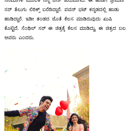
ಸಿನಿಮಾಗಳ ಮೂಲಕ ನನ್ನ ಜರ್ನಿ ಶುರುವಾಗಿದೆ. ಈ ಹಾಡಿಗೆ ಶ್ರೀಮಣಿ
ಸರ್ ತೆಲುಗು ಲಿರಿಕ್ಸ್ ಬರೆದಿದ್ದಾರೆ. ಪವನ್ ಭಟ್ ಕನ್ನಡದಲ್ಲಿ ಹಾಡು
ಹಾಡಿದ್ದಾರೆ. ಇಡೀ ತಂಡದ ಜೊತೆ ಕೆಲಸ ಮಾಡಿರುವುದು ಖುಷಿ
ಕೊಟ್ಟಿದೆ. ಸೆಂಥಿಲ್ ಸರ್ ಈ ಚಿತ್ರಕ್ಕೆ ಕೆಲಸ ಮಾಡಿದ್ದು, ಈ ಚಿತ್ರದ ಬಲ
ಅವರು ಎಂದರು.