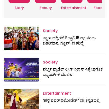
Story
Beauty
Entertainment
Food
Society
ಪ್ಯಾರಾ ಅಥ್ಲೀಟ್ ಶಿಲ್ಪಾಗೆ 15 ಲಕ್ಷ ನಗದು
ಬಹುಮಾನ, ಗ್ರೂಪ್-ಬಿ ಹುದ್ದೆ
Society
ವರ್ಲ್ಡ್ ಪ್ಯಾಡೆಲ್ ಲೀಗ್ ಸೀಸನ್ 4ಕ್ಕೆ ಜಾಗತಿಕ
ಬ್ರ್ಯಾಂಡ್‌ಗಳ ಬೆಂಬಲ!
Entertainment
‘ಹಳ್ಳಿ ಪವರ್ ರಿಲೋಡೆಡ್ ‘ ಜೀ ಕನ್ನಡದಲ್ಲಿ