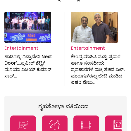
Entertainment
Entertainment
ಹಾಡಿನಲ್ಲಿ ‘ನಿದ್ರಾದೇವಿ Next
ಕೇಂದ್ರ ಮಾಹಿತಿ ಮತ್ತು ಪ್ರಸಾರ
Door’….ಪ್ರವೀರ್ ಶೆಟ್ಟಿಗೆ
ಹಾಗೂ ಸಂಸದೀಯ
ದುನಿಯಾ ವಿಜಯ್ ಕುಮಾರ್
ವ್ಯವಹಾರಗಳ ರಾಜ್ಯ ಸಚಿವ ಎಲ್.
ಸಾಥ್…
ಮುರುಗನ್‌ರನ್ನು ಭೇಟಿ ಮಾಡಿದ
ಲಹರಿ ವೇಲು…
ಗೃಹಶೋಭಾ ವತಿಯಿಂದ