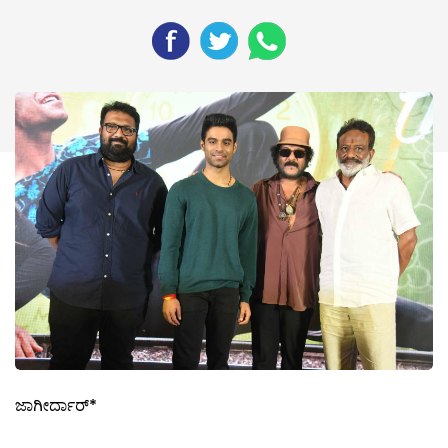
ಜಾಗೀರ್ದಾರ್*