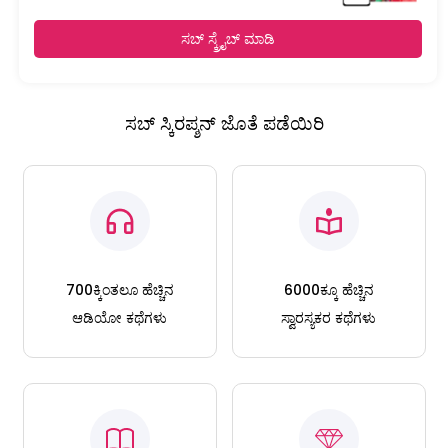
ಸಬ್ ಸ್ಕ್ರೈಬ್ ಮಾಡಿ
ಸಬ್ ಸ್ಕಿರಪ್ಶನ್ ಜೊತೆ ಪಡೆಯಿರಿ
700ಕ್ಕಿಂತಲೂ ಹೆಚ್ಚಿನ
6000ಕ್ಕೂ ಹೆಚ್ಚಿನ
ಆಡಿಯೋ ಕಥೆಗಳು
ಸ್ವಾರಸ್ಯಕರ ಕಥೆಗಳು