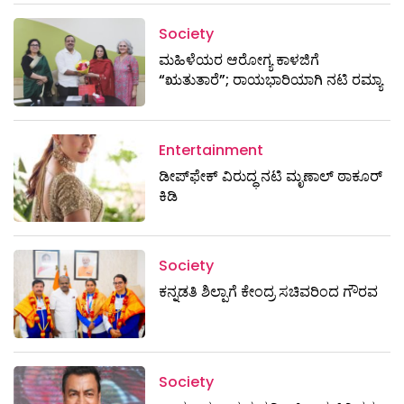
Society
ಮಹಿಳೆಯರ ಆರೋಗ್ಯ ಕಾಳಜಿಗೆ
“ಋತುತಾರೆ”; ರಾಯಭಾರಿಯಾಗಿ ನಟಿ ರಮ್ಯಾ
Entertainment
ಡೀಪ್‌ಫೇಕ್ ವಿರುದ್ಧ ನಟಿ ಮೃಣಾಲ್ ಠಾಕೂರ್
ಕಿಡಿ
Society
ಕನ್ನಡತಿ ಶಿಲ್ಪಾಗೆ ಕೇಂದ್ರ ಸಚಿವರಿಂದ ಗೌರವ
Society