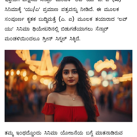
ಸಿನಿಮಾಕ್ಕೆ ‘ಯು/ಎ’ ಪ್ರಮಾಣ ಪತ್ರವನ್ನು ನೀಡಿದೆ. ಈ ಮೂಲಕ
ಸಂಪೂರ್ಣ ಕೃತಕ ಬುದ್ಧಿಮತ್ತೆ (ಎ. ಐ) ಮೂಲಕ ತಯಾರಾದ ‘ಲವ್
ಯು’ ಸಿನಿಮಾ ಥಿಯೇಟರಿನಲ್ಲಿ ಬಿಡುಗಡೆಯಾಗಲು ಸೆನ್ಸಾರ್
ಮಂಡಳಿಯಿಂದಲೂ ಗ್ರೀನ್ ಸಿಗ್ನಲ್ ಸಿಕ್ಕಿದೆ.
ತಮ್ಮ ಇಂಥದ್ದೊಂದು ಸಿನಿಮಾ ಯೋಜನೆಯ ಬಗ್ಗೆ ಮಾತನಾಡಿರುವ