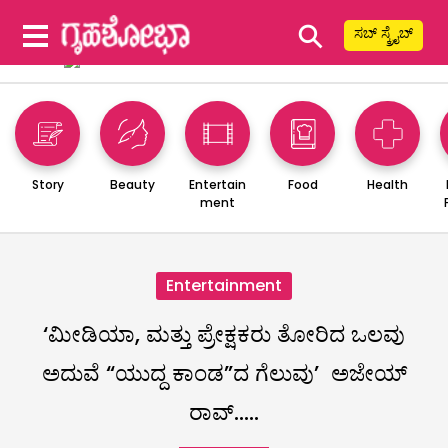
⚲
ಸಬ್ ಸ್ಕ್ರೈಬ್
Story
Beauty
Entertain
Food
Health
ment
Entertainment
‘ಮೀಡಿಯಾ, ಮತ್ತು ಪ್ರೇಕ್ಷಕರು ತೋರಿದ ಒಲವು
ಅದುವೆ “ಯುದ್ದ ಕಾಂಡ”ದ ಗೆಲುವು’ ಅಜೇಯ್
ರಾವ್…..