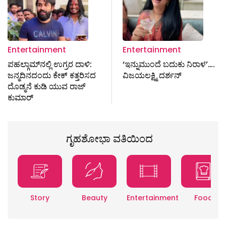
Entertainment
Entertainment
ಪಹಲ್ಗಾಮ್‌ನಲ್ಲಿ ಉಗ್ರರ ದಾಳಿ:
‘ಇನ್ನುಮುಂದೆ ಬದುಕು ನಿರಾಳ’….
ಜನ್ಮದಿನದಂದು ಕೇಕ್ ಕತ್ತರಿಸದ
ವಿಜಯಲಕ್ಷ್ಮಿ ದರ್ಶನ್
ದೊಡ್ಮನೆ ಕುಡಿ ಯುವ ರಾಜ್​
ಕುಮಾರ್
ಗೃಹಶೋಭಾ ವತಿಯಿಂದ
Story
Beauty
Entertainment
Food