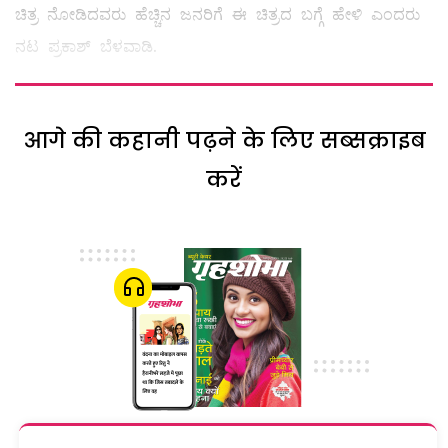
ಚಿತ್ರ ನೋಡಿದವರು ಹೆಚ್ಚಿನ ಜನರಿಗೆ ಈ ಚಿತ್ರದ ಬಗ್ಗೆ ಹೇಳಿ ಎಂದರು
ನಟ ಪ್ರಕಾಶ್ ಬೆಳವಾಡಿ.
आगे की कहानी पढ़ने के लिए सब्सक्राइब
करें