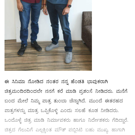
ಈ ಸಿನಿಮಾ ನೋಡಿದ ನಂತರ ನನ್ನ ಹೆಂಡತಿ ಭಾವುಕರಾಗಿ
ಚಿತ್ರಮಂದಿರದಿಂದಲೇ ನನಗೆ ಕರೆ ಮಾಡಿ ಪ್ರಶಂಸೆ ನೀಡಿದರು. ಮನೆಗೆ
ಬಂದ ಮೇಲೆ ನಿಮ್ಮ ಪಾತ್ರ ತುಂಬಾ ಚೆನ್ನಾಗಿದೆ. ಮುಂದೆ ಈತರಹದ
ಪಾತ್ರಗಳನ್ನು ಮಾತ್ರ ಒಪ್ಪಿಕೊಳ್ಳಿ ಎಂದು ಸಲಹೆ ಕೂಡ ನೀಡಿದರು.
ಒಂದೊಳ್ಳೆ ಚಿತ್ರ ಮಾಡಿ ನಿರ್ಮಾಪಕರು ಹಾಗೂ ನಿರ್ದೇಶಕರು ಗೆದಿದ್ದಾರೆ.
ಚಿತ್ರದ ಗೆಲುವಿಗೆ ಎಲ್ಲಕ್ಕಿಂತ ಮೌತ್ ಪಬ್ಲಿಸಿಟಿ ಬಹು ಮುಖ್ಯ. ಹಾಗಾಗಿ