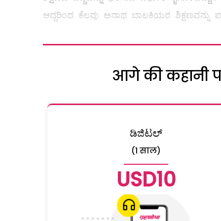
ಆದ್ದರಿಂದ ಕೆಲವು ಅನಾಥ ಬಾಲಕಿಯರ ಶಿಕ್ಷಣವನ್ನು ಪ
आगे की कहानी पढ़
ಡಿಜಿಟಲ್
(1 साल)
USD10