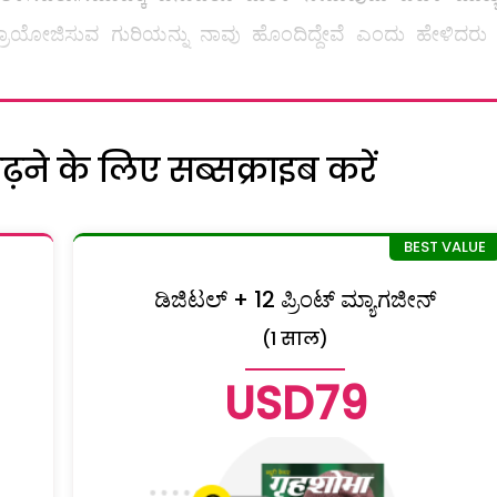
್ರಾಯೋಜಿಸುವ ಗುರಿಯನ್ನು ನಾವು ಹೊಂದಿದ್ದೇವೆ ಎಂದು ಹೇಳಿದರು
ने के लिए सब्सक्राइब करें
ಡಿಜಿಟಲ್ + 12 ಪ್ರಿಂಟ್ ಮ್ಯಾಗಜೀನ್
(1 साल)
USD79