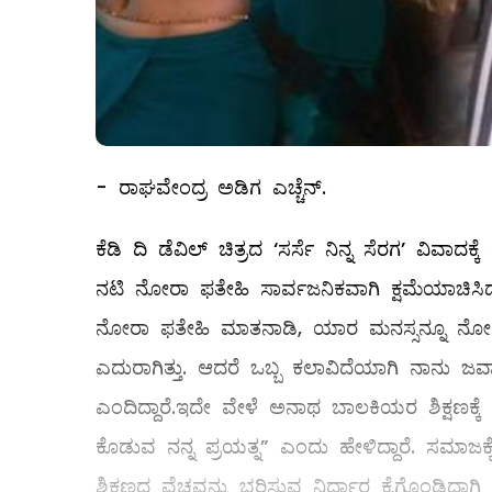
- ರಾಘವೇಂದ್ರ ಅಡಿಗ ಎಚ್ಚೆನ್.
ಕೆಡಿ ದಿ ಡೆವಿಲ್ ಚಿತ್ರದ ‘ಸರ್ಸೆ ನಿನ್ನ ಸೆರಗ’ ವ
ನಟಿ ನೋರಾ ಫತೇಹಿ ಸಾರ್ವಜನಿಕವಾಗಿ ಕ್ಷಮೆಯಾಚಿಸ
ನೋರಾ ಫತೇಹಿ ಮಾತನಾಡಿ, ಯಾರ ಮನಸ್ಸನ್ನೂ ನೋಯ
ಎದುರಾಗಿತ್ತು. ಆದರೆ ಒಬ್ಬ ಕಲಾವಿದೆಯಾಗಿ ನಾನು ಜವಾಬ್ದ
ಎಂದಿದ್ದಾರೆ.ಇದೇ ವೇಳೆ ಅನಾಥ ಬಾಲಕಿಯರ ಶಿಕ್ಷಣಕ್ಕ
ಕೊಡುವ ನನ್ನ ಪ್ರಯತ್ನ” ಎಂದು ಹೇಳಿದ್ದಾರೆ. ಸ
ಶಿಕ್ಷಣದ ವೆಚ್ಚವನ್ನು ಭರಿಸುವ ನಿರ್ಧಾರ ಕೈಗೊಂಡಿದ್