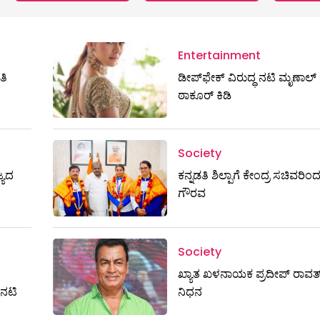
Entertainment
ತಿ
ಡೀಪ್‌ಫೇಕ್ ವಿರುದ್ಧ ನಟಿ ಮೃಣಾಲ್
ಠಾಕೂರ್ ಕಿಡಿ
Society
್ಯದ
ಕನ್ನಡತಿ ಶಿಲ್ಪಾಗೆ ಕೇಂದ್ರ ಸಚಿವರಿಂ
ಗೌರವ
Society
ಖ್ಯಾತ ಖಳನಾಯಕ ಪ್ರದೀಪ್ ರಾವತ್
ನಟಿ
ನಿಧನ