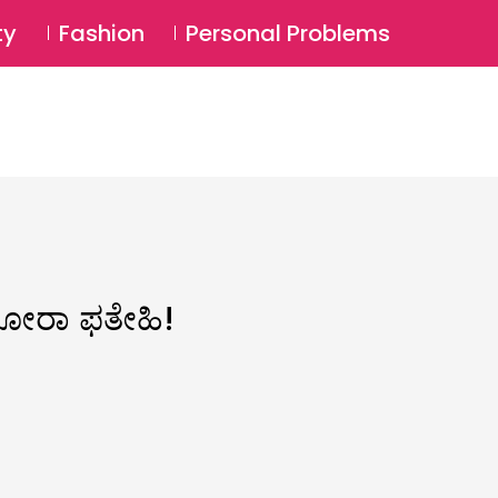
⚲
BSCRIBE
Login
ty
Fashion
Personal Problems
⚲
ನೋರಾ ಫತೇಹಿ!