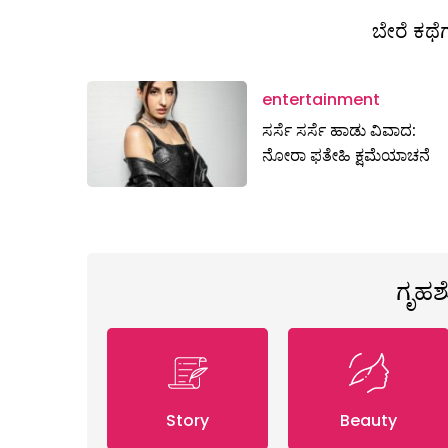
ಬೇರೆ ಕಥೆಗ
entertainment
ಸರ್ಸೆ ಸರ್ಸೆ ಹಾಡು ವಿವಾದ:
ನೋರಾ ಫತೇಹಿ ಕ್ಷಮೆಯಾಚನೆ
ಗೃಹ
Story
Beauty