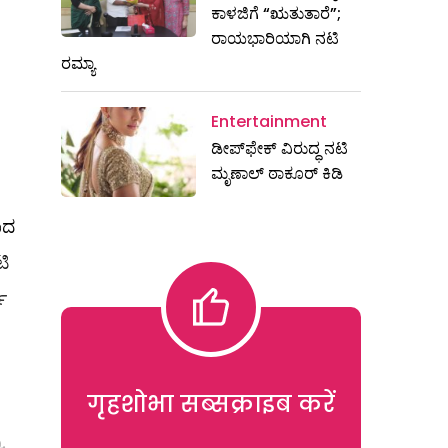
ಕಾಳಜಿಗೆ “ಋತುತಾರೆ”;
ರಾಯಭಾರಿಯಾಗಿ ನಟಿ
ರಮ್ಯಾ
Entertainment
ಡೀಪ್‌ಫೇಕ್ ವಿರುದ್ಧ ನಟಿ
ಮೃಣಾಲ್ ಠಾಕೂರ್ ಕಿಡಿ
ಾದ
ಿ
ಭ
गृहशोभा सब्सक्राइब करें
.