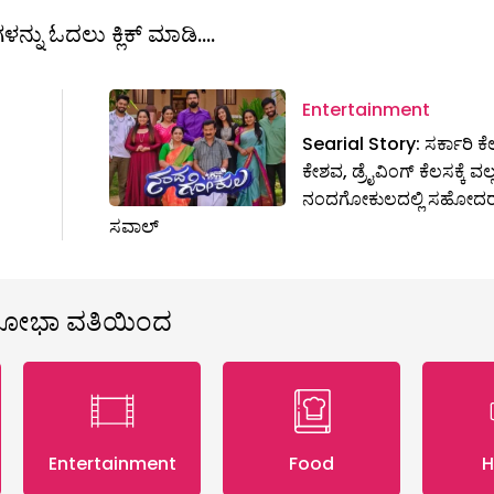
ಳನ್ನು ಓದಲು ಕ್ಲಿಕ್ ಮಾಡಿ....
Entertainment
Searial Story: ಸರ್ಕಾರಿ ಕೆಲ
ಕೇಶವ, ಡ್ರೈವಿಂಗ್ ಕೆಲಸಕ್ಕೆ ವಲ
ನಂದಗೋಕುಲದಲ್ಲಿ ಸಹೋದ
ಸವಾಲ್
ಶೋಭಾ ವತಿಯಿಂದ
Entertainment
Food
H