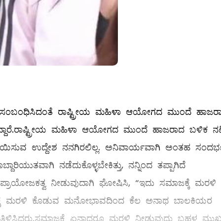
ಿವಾದಕ್ಕೆ ಸಂಬಂಧಿಸಿದಂತೆ ರಾಷ್ಟ್ರೀಯ ಮಹಿಳಾ ಆಯೋಗದ ಮುಂದೆ ಹಾಜರ
ಿದ್ದಾರೆ.ರಾಷ್ಟ್ರೀಯ ಮಹಿಳಾ ಆಯೋಗದ ಮುಂದೆ ಹಾಜರಾದ ಬಳಿಕ ನಟ
ಿಸುವ ಉದ್ದೇಶ ನನಗಿರಲಿಲ್ಲ. ಅನಿವಾರ್ಯವಾಗಿ ಅಂತಹ ಸಂದರ್
ಾರಿಯುತವಾಗಿ ನಡೆದುಕೊಳ್ಳಬೇಕಿತ್ತು, ನನ್ನಿಂದ ತಪ್ಪಾಗಿದೆ
ೆ ಪ್ರಾಯೋಜಕತ್ವ ನೀಡುವುದಾಗಿ ಘೋಷಿಸಿ, “ಇದು ಸಮಾಜಕ್ಕೆ ಮರಳಿ
ಮಾಜಕ್ಕೆ ಮರಳಿ ಕೊಡುವ ಮನೋಭಾವದಿಂದ ಕೆಲ ಅನಾಥ ಬಾಲಕಿಯರ
ದಾಗಿ ತಿಳಿಸಿದರು.ಸಮಾಜಕ್ಕೆ ಏನಾದರೂ ಮರಳಿ ನೀಡುವುದು ಬಹಳ ಮುಖ್ಯ