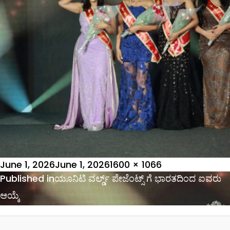
Posted
Full
June 1, 2026
June 1, 2026
1600 × 1066
on
Post
size
Published in
ಯೂನಿಟಿ ವರ್ಲ್ಡ್ ಪೇಜೆಂಟ್ಸ್ ಗೆ ಭಾರತದಿಂದ ಐವರು
navigation
ಆಯ್ಕೆ