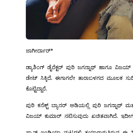
ಜಾಗೀರ್ದಾರ್*
ಡ್ಯಾಶಿಂಗ್ ಡೈರೆಕ್ಟರ್ ಪುರಿ ಜಗನ್ನಾಥ್ ಹಾಗೂ ವಿಜ
ಡೇಟ್‌ ಸಿಕ್ಕಿದೆ. ಈಗಾಗಲೇ ತಾರಾಬಳಗದ ಮೂಲಕ ಸುದ್ದಿಯಾ
ಕೊಟ್ಟಿದ್ದಾರೆ.
ಪುರಿ ಕನೆಕ್ಟ್ ಬ್ಯಾನರ್ ಅಡಿಯಲ್ಲಿ ಪುರಿ ಜಗನ್ನಾಥ್ ಮತ
ವಿಜಯ್‌ ಕುಮಾರ್‌ ನಟಿಸುವುದು ಖಚಿತವಾಗಿದೆ. ಇದೀಗ ನ
ಪ್ಯಾನ್‌ ಇಂಡಿಯಾ ಮಟ್ಟದಲ್ಲಿ ತಯಾರಾಗುತ್ತಿರುವ ಈ ಸಿ