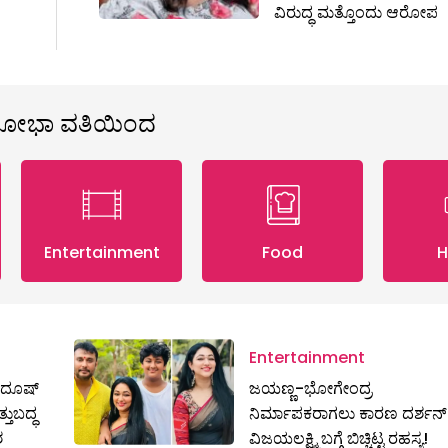
ವಿರುದ್ಧ ಮತ್ತೊಂದು ಆರೋಪ
ಶೋಭಾ ವತಿಯಿಂದ
Entertainment
Food
H
Entertainment
ರದೂಷ್‌
ಜಯಣ್ಣ-ಭೋಗೇಂದ್ರ
್ತುಬದ್ಧ
ನಿರ್ಮಾಪಕರಾಗಲು ಕಾರಣ ದರ್ಶನ್ ಪ
ಶ
ವಿಜಯಲಕ್ಷ್ಮಿ ಬಗ್ಗೆ ಬಿಚ್ಚಿಟ್ಟ ರಹಸ್ಯ!