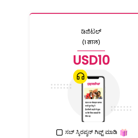
ಡಿಜಿಟಲ್
(1 साल)
USD10
ಸಬ್ ಸ್ಕಿರಪ್ಶನ್ ಗಿಫ್ಟ್ ಮಾಡಿ