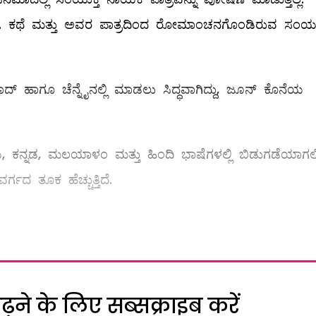
ಾರೆ. ಕಥೆ ಮತ್ತು ಅವರ ಪಾತ್ರದಿಂದ ರೋಮಾಂಚನಗೊಂಡಿರುವ ಸಂಯುಕ
ದ್‌ ಹಾಗೂ ಚೆನ್ನೈನಲ್ಲಿ ಮಾಡಲು ಸಿದ್ಧವಾಗಿದ್ದು, ಜೂನ್ ಕೊನೆಯ
ನ್ನಡ, ಮಲಯಾಳಂ ಮತ್ತು ಹಿಂದಿ ಭಾಷೆಗಳಲ್ಲಿ ಬಿಡುಗಡೆಯಾಗಲಿದ
ಗದ ತೂಕ ಹೆಚ್ಚುತ್ತಿದೆ.
ने के लिए सब्सक्राइब करें