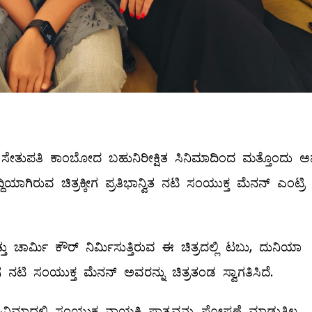
ಯ್‌ ಸೇತುಪತಿ ಕಾಂಬೋದ ಬಹುನಿರೀಕ್ಷಿತ ಸಿನಿಮಾದಿಂದ ಮತ್ತೊಂದು ಅಪ
ಗಿರುವ ಚಿತ್ರಕ್ಕೀಗ ಪ್ರತಿಭಾನ್ವಿತ ನಟಿ ಸಂಯುಕ್ತ ಮೆನನ್‌ ಎಂಟ್ರಿ
್ತು ಚಾರ್ಮಿ ಕೌರ್ ನಿರ್ಮಿಸುತ್ತಿರುವ ಈ ಚಿತ್ರದಲ್ಲಿ ಟಬು, ದುನಿಯಾ
ಟಿ ಸಂಯುಕ್ತ ಮೆನನ್‌ ಅವರನ್ನು ಚಿತ್ರತಂಡ ಸ್ವಾಗತಿಸಿದೆ.
ನಿಮಾದಲ್ಲಿ ಸಂಯುಕ್ತ ನಾಯಕಿ ಪಾತ್ರವನ್ನು ಪೋಷಣೆ ಮಾಡುತ್ತಿಲ್ಲ.