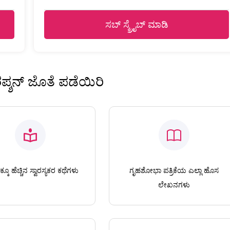
ಸಬ್ ಸ್ಕ್ರೈಬ್ ಮಾಡಿ
ಿರಪ್ಶನ್ ಜೊತೆ ಪಡೆಯಿರಿ
ಕೂ ಹೆಚ್ಚಿನ ಸ್ವಾರಸ್ಯಕರ ಕಥೆಗಳು
ಗೃಹಶೋಭಾ ಪತ್ರಿಕೆಯ ಎಲ್ಲಾ ಹೊಸ
ಲೇಖನಗಳು