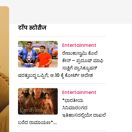
टॉप स्टोरीज
Entertainment
ರೇಣುಕಾಸ್ವಾಮಿ ಕೊಲೆ
ಕೇಸ್‌ – ಪ್ರದೂಷ್‌ ಮಾಫಿ
ಸಾಕ್ಷಿಗೆ ಪ್ರಾಸಿಕ್ಯೂಷನ್
ಷರತ್ತುಬದ್ಧ ಒಪ್ಪಿಗೆ; ಆ.10 ಕ್ಕೆ ಕೋರ್ಟ್ ಆದೇಶ
Entertainment
*ಭಾರತೀಯ
ಸಿನಿಮಾರಂಗದ
ಇತಿಹಾಸದಲ್ಲಿಯೇ ದಾಖಲೆ
ಬರೆದ ರಾಮಾಯಣ*….