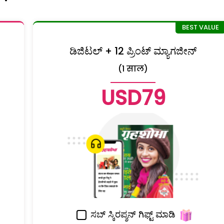
ಡಿಜಿಟಲ್ + 12 ಪ್ರಿಂಟ್ ಮ್ಯಾಗಜೀನ್
(1 साल)
USD79
ಸಬ್ ಸ್ಕಿರಪ್ಶನ್ ಗಿಫ್ಟ್ ಮಾಡಿ