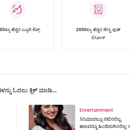
0ಕ್ಕೂ ಹೆಚ್ಚಿನ ಬ್ಯೂಟಿ ಟಿಪ್ಸ್
2000ಕ್ಕೂ ಹೆಚ್ಚಿನ ಟೇಸ್ಟಿ ಫುಡ್
ರೆಸಿಪೀಸ್
ಳನ್ನು ಓದಲು ಕ್ಲಿಕ್ ಮಾಡಿ....
Entertainment
ಸಿನಿಮಾದಲ್ಲೂ ನಟಿಸಲಿಲ್ಲ,
ಹಣವನ್ನೂ ಹಿಂದಿರುಗಿಸಲಿಲ್ಲ: ರ