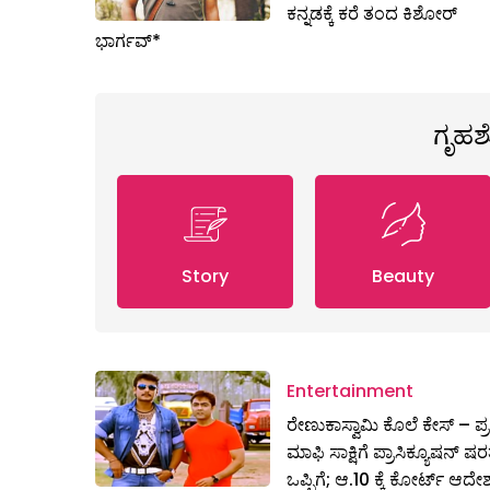
ಕನ್ನಡಕ್ಕೆ ಕರೆ ತಂದ ಕಿಶೋರ್
ಭಾರ್ಗವ್*
ಗೃಹ
Story
Beauty
Entertainment
ರೇಣುಕಾಸ್ವಾಮಿ ಕೊಲೆ ಕೇಸ್‌ – ಪ್
ಮಾಫಿ ಸಾಕ್ಷಿಗೆ ಪ್ರಾಸಿಕ್ಯೂಷನ್ ಷರತ
ಒಪ್ಪಿಗೆ; ಆ.10 ಕ್ಕೆ ಕೋರ್ಟ್ ಆದೇ