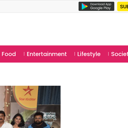
SU
Food
Entertainment
Lifestyle
Socie