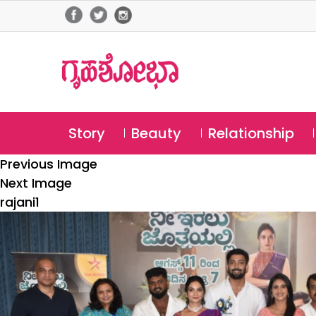
Story
Beauty
Relationship
Previous Image
Next Image
rajani1