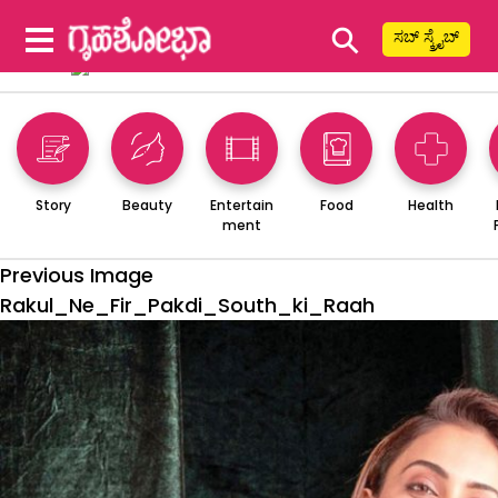
⚲
ಸಬ್ ಸ್ಕ್ರೈಬ್
Story
Beauty
Entertain
Food
Health
ment
Previous Image
Rakul_Ne_Fir_Pakdi_South_ki_Raah