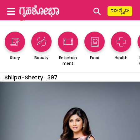
⚲
ಸಬ್ ಸ್ಕ್ರೈಬ್
Story
Beauty
Entertain
Food
Health
ment
_Shilpa-Shetty_397