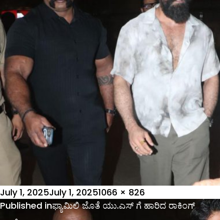
Posted
Full
July 1, 2025
July 1, 2025
1066 × 826
on
Post
size
Published in
ಫ್ಯಾಮಿಲಿ ಜೊತೆ ಯು.ಎಸ್ ಗೆ ಹಾರಿದ ರಾಕಿಂಗ್
navigation