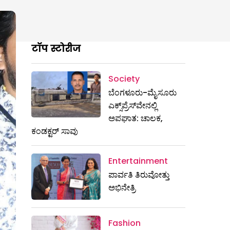
टॉप स्टोरीज
Society
ಬೆಂಗಳೂರು-ಮೈಸೂರು
ಎಕ್ಸ್​ಪ್ರೆಸ್‌ವೇನಲ್ಲಿ
ಅಪಘಾತ: ಚಾಲಕ,
ಕಂಡಕ್ಟರ್ ಸಾವು
Entertainment
ಪಾರ್ವತಿ ತಿರುವೋತ್ತು
ಅಭಿನೇತ್ರಿ
Fashion