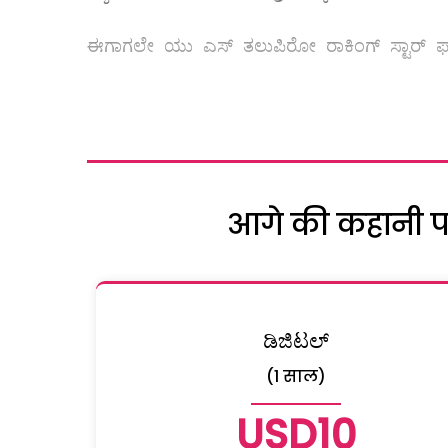
ಈಗಾಗಲೇ ಯು ಎಸ್ ತಲುಪಿರೋ ರಾಕಿಂಗ್ ಸ್ಟಾರ್ ಫ್ಯ
आगे की कहानी पढ़
ಡಿಜಿಟಲ್
(1 साल)
USD10