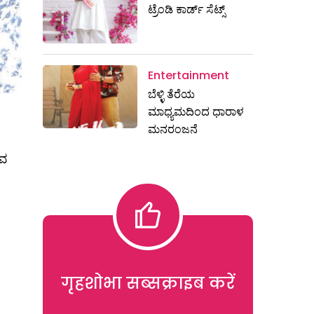
ಟ್ರೆಂಡಿ ಕಾರ್ಡ್‌ ಸೆಟ್ಸ್
Entertainment
ಬೆಳ್ಳಿ ತೆರೆಯ
ಮಾಧ್ಯಮದಿಂದ ಧಾರಾಳ
ಮನರಂಜನೆ
ುವ
गृहशोभा सब्सक्राइब करें