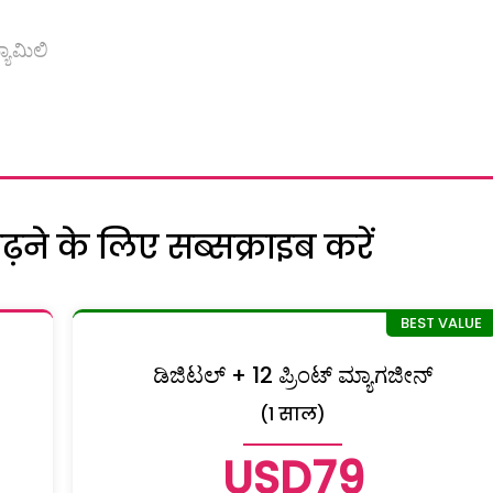
ಾಮಿಲಿ
ने के लिए सब्सक्राइब करें
ಡಿಜಿಟಲ್ + 12 ಪ್ರಿಂಟ್ ಮ್ಯಾಗಜೀನ್
(1 साल)
USD79