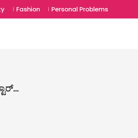
⚲
BSCRIBE
Login
ty
Fashion
Personal Problems
⚲
ಟಾರ್…