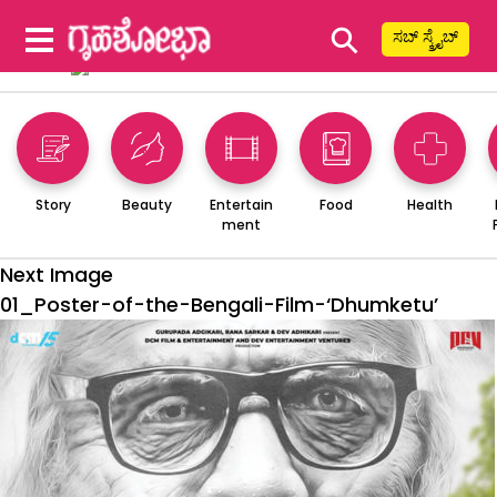
⚲
ಸಬ್ ಸ್ಕ್ರೈಬ್
Story
Beauty
Entertain
Food
Health
ment
Next Image
01_Poster-of-the-Bengali-Film-‘Dhumketu’