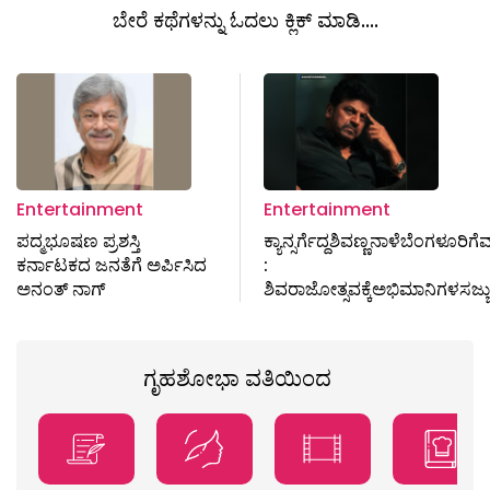
ಬೇರೆ ಕಥೆಗಳನ್ನು ಓದಲು ಕ್ಲಿಕ್ ಮಾಡಿ....
Entertainment
Entertainment
ಪದ್ಮಭೂಷಣ ಪ್ರಶಸ್ತಿ
ಕ್ಯಾನ್ಸರ್ಗೆದ್ದಶಿವಣ್ಣನಾಳೆಬೆಂಗಳೂರಿಗ
ಕರ್ನಾಟಕದ ಜನತೆಗೆ ಅರ್ಪಿಸಿದ
:
ಅನಂತ್ ನಾಗ್
ಶಿವರಾಜೋತ್ಸವಕ್ಕೆಅಭಿಮಾನಿಗಳಸಜ್ಜು
ಗೃಹಶೋಭಾ ವತಿಯಿಂದ