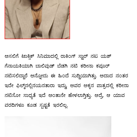
ಅಸಲಿಗೆ ಟಾಕ್ಸಿಕ್ ಸಿನಿಮಾದಲ್ಲಿ ರಾಕಿಂಗ್ ಸ್ಟಾರ್ ನಟ ಯಶ್​
ಗೆನಾಯಕಿಯಾಗಿ ಬಾಲಿವುಡ್​ ಬೆಡಗಿ ನಟಿ ಕರೀನಾ ಕಪೂರ್
ನಟಿಸಲಿದ್ದಾರೆ ಅನ್ನೋದು ಈ ಹಿಂದೆ ಸುದ್ದಿಯಾಗಿತ್ತು. ಅದಾದ ನಂತರ
ಇದೇ ಫಿಲ್ಮ್​ನಲ್ಲಿನಯನತಾರಾ ಇದ್ದು, ಅವರ ಅಕ್ಕನ ಪಾತ್ರದಲ್ಲಿ ಕರೀನಾ
ನಟಿಸೋ ಸಾಧ್ಯತೆ ಇದೆ ಅಂತಾನೇ ಹೇಳಲಾಗ್ತಿತ್ತು. ಆದ್ರೆ, ಆ ಯಾವ
ವರದಿಗಳೂ ಕೂಡ ಸ್ಪಷ್ಟತೆ ಇರಲಿಲ್ಲ.