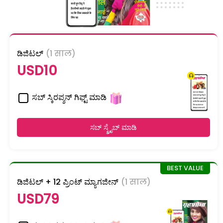
ಡಿಜಿಟಲ್
(1 साल)
USD10
ಸಬ್ ಸ್ಕಿರಪ್ಶನ್ ಗಿಫ್ಟ್ ಮಾಡಿ
ಸಬ್ ಸ್ಕ್ರೈಬ್ ಮಾಡಿ
ಡಿಜಿಟಲ್ + 12 ಪ್ರಿಂಟ್ ಮ್ಯಾಗಜೀನ್
(1 साल)
USD79