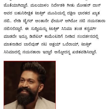
ಜೊತೆಯಾಗಿದ್ದಾರೆ. ಮಲಯಾಳಂ ನಿರ್ದೇಶಕಿ ಗೀತು ಮೋಹನ್ ದಾಸ್
ಅವರ ಬಹುನಿರೀಕ್ಷಿತ ಟಾಕ್ಸಿಕ್ ಮೂವಿಯಲ್ಲಿ ದಕ್ಷಿಣ ಭಾರತದ ಖ್ಯಾತ
ನಟಿ.. ಲೇಡಿ ಟೈಗರ್ ಅಂತಾನೇ ಫೇಮಸ್ ಆಗಿರೋ ನಟಿ ನಯನತಾರಾ
ನಟಿಸಲಿದ್ದಾರೆ. ಈ ಸುದ್ದಿಯನ್ನು ಟಾಕ್ಸಿಕ್ ಸಿನಿಮಾ ತಂಡ ಕನ್ಫರ್ಮ್
ಮಾಡದೇ ಇದ್ರೂ ಡಿಜಿಟಲ್ ಕಾಮೆಂಟರಿಗೆ ನೀಡಿದ ಸಂದರ್ಶನದಲ್ಲಿ
ಮಾತನಾಡಿದ ಬಾಲಿವುಡ್ ನಟ ಅಕ್ಷಯ್ ಒಬೆರಾಯ್, ಟಾಕ್ಸಿಕ್
ಸಿನಿಮಾದಲ್ಲಿ ನಯನತಾರಾ ಇದ್ದಾರೆ ಅನ್ನೋದನ್ನ ಖಚಿತಪಡಿಸಿದ್ದಾರೆ.