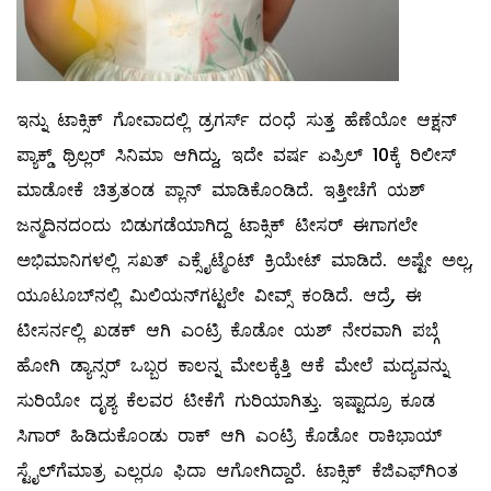
ಇನ್ನು ಟಾಕ್ಸಿಕ್ ಗೋವಾದಲ್ಲಿ ಡ್ರಗರ್ಸ್ ದಂಧೆ ಸುತ್ತ ಹೆಣೆಯೋ ಆಕ್ಷನ್
ಪ್ಯಾಕ್ಡ್ ಥ್ರಿಲ್ಲರ್ ಸಿನಿಮಾ ಆಗಿದ್ದು, ಇದೇ ವರ್ಷ ಏಪ್ರಿಲ್ 10ಕ್ಕೆ ರಿಲೀಸ್
ಮಾಡೋಕೆ ಚಿತ್ರತಂಡ ಪ್ಲಾನ್ ಮಾಡಿಕೊಂಡಿದೆ. ಇತ್ತೀಚೆಗೆ ಯಶ್
ಜನ್ಮದಿನದಂದು ಬಿಡುಗಡೆಯಾಗಿದ್ದ ಟಾಕ್ಸಿಕ್ ಟೀಸರ್ ಈಗಾಗಲೇ
ಅಭಿಮಾನಿಗಳಲ್ಲಿ ಸಖತ್ ಎಕ್ಸೈಟ್ಮೆಂಟ್ ಕ್ರಿಯೇಟ್ ಮಾಡಿದೆ. ಅಷ್ಟೇ ಅಲ್ಲ,
ಯೂಟೂಬ್​ನಲ್ಲಿ ಮಿಲಿಯನ್​ಗಟ್ಟಲೇ ವೀವ್ಸ್ ಕಂಡಿದೆ. ಆದ್ರೆ, ಈ
ಟೀಸರ್ನಲ್ಲಿ ಖಡಕ್ ಆಗಿ ಎಂಟ್ರಿ ಕೊಡೋ ಯಶ್ ನೇರವಾಗಿ ಪಬ್ಗೆ
ಹೋಗಿ ಡ್ಯಾನ್ಸರ್ ಒಬ್ಬರ ಕಾಲನ್ನ ಮೇಲಕ್ಕೆತ್ತಿ ಆಕೆ ಮೇಲೆ ಮದ್ಯವನ್ನು
ಸುರಿಯೋ ದೃಶ್ಯ ಕೆಲವರ ಟೀಕೆಗೆ ಗುರಿಯಾಗಿತ್ತು. ಇಷ್ಟಾದ್ರೂ ಕೂಡ
ಸಿಗಾರ್ ಹಿಡಿದುಕೊಂಡು ರಾಕ್ ಆಗಿ ಎಂಟ್ರಿ ಕೊಡೋ ರಾಕಿಭಾಯ್
ಸ್ಟೈಲ್​ಗೆಮಾತ್ರ ಎಲ್ಲರೂ ಫಿದಾ ಆಗೋಗಿದ್ದಾರೆ. ಟಾಕ್ಸಿಕ್ ಕೆಜಿಎಫ್​​ಗಿಂತ