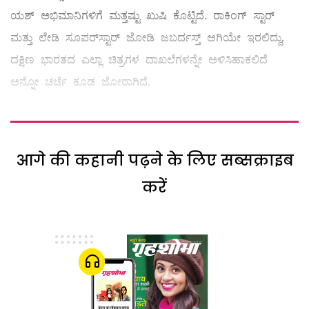
ಯಶ್ ಅಭಿಮಾನಿಗಳಿಗೆ ಮತ್ತಷ್ಟು ಖುಷಿ ಕೊಟ್ಟಿದೆ. ರಾಕಿಂಗ್ ಸ್ಟಾರ್
ಮತ್ತು ಲೇಡಿ ಸೂಪರ್​ಸ್ಟಾರ್ ಜೋಡಿ ಜಬರ್ದಸ್ತ್ ಆಗಿಯೇ ಇರಲಿದ್ದು,
ದಕ್ಷಿಣ ಭಾರತದ ಎಲ್ಲಾ ಚಿತ್ರಗಳ ದಾಖಲೆಗಳನ್ನೇ ಅಳಿಸಿಹಾಕಲಿದೆ
ಅನ್ನೋ ಚರ್ಚೆ ಕೂಡ ಜೋರಾಗಿದೆ.
आगे की कहानी पढ़ने के लिए सब्सक्राइब
करें