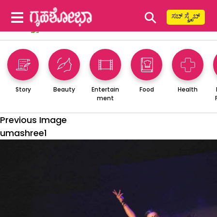
⚲
ಸಬ್ ಸ್ಕ್ರೈಬ್
Story
Beauty
Entertain
Food
Health
ment
Previous Image
umashree1