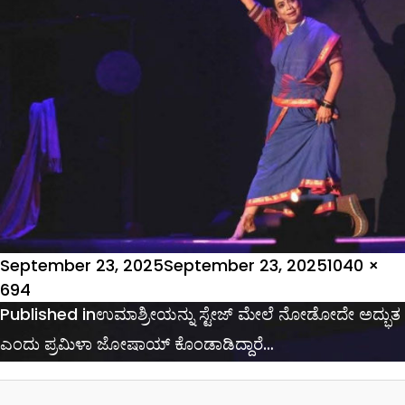
Posted
Full
September 23, 2025
September 23, 2025
1040 ×
on
size
694
Post
Published in
ಉಮಾಶ್ರೀಯನ್ನು ಸ್ಟೇಜ್ ಮೇಲೆ ನೋಡೋದೇ ಅದ್ಭುತ
navigation
ಎಂದು ಪ್ರಮಿಳಾ ಜೋಷಾಯ್ ಕೊಂಡಾಡಿದ್ದಾರೆ…