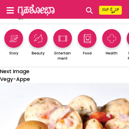
⚲
ಸಬ್ ಸ್ಕ್ರೈಬ್
Story
Beauty
Entertain
Food
Health
ment
Next Image
Vegy-Appe