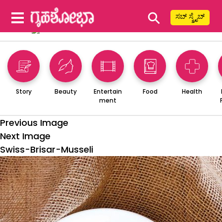
⚲
ಸಬ್ ಸ್ಕ್ರೈಬ್
Story
Beauty
Entertain
Food
Health
ment
Previous Image
Next Image
Swiss-Brisar-Musseli