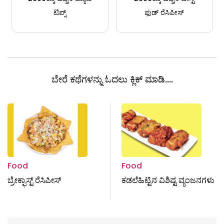
ಟಿಪ್ಸ್
ಫುಡ್ ರೆಸಿಪೀಸ್
ಬೇರೆ ಕಥೆಗಳನ್ನು ಓದಲು ಕ್ಲಿಕ್ ಮಾಡಿ....
Food
Food
ಬ್ರೇಕ್ಫಾಸ್ಟ್ ರೆಸಿಪೀಸ್
ಕಡಲೆಹಿಟ್ಟಿನ ವಿಶಿಷ್ಟ ವ್ಯಂಜನಗಳು