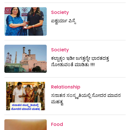
Society
ಐಶ್ವರ್ಯಾ ಪಿಸ್ಸೆ
Society
ಕಲ್ಪಾಕ್ಕಂ ಇಡೀ ಜಗತ್ತನ್ನೇ ಭಾರತದತ್ತ
ನೋಡುವಂತೆ ಮಾಡಿತು !!!
Relationship
ಸನಾತನ ಸಂಸ್ಕೃತಿಯಲ್ಲಿ ಸೋದರ ಮಾವನ
ಮಹತ್ವ
Food