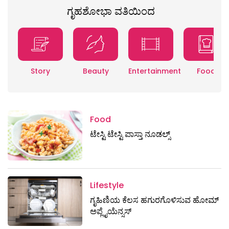
ಗೃಹಶೋಭಾ ವತಿಯಿಂದ
Story
Beauty
Entertainment
Food
Food
ಟೇಸ್ಟಿ ಟೇಸ್ಟಿ ಪಾಸ್ತಾ ನೂಡಲ್ಸ್
Lifestyle
ಗೃಹಿಣಿಯ ಕೆಲಸ ಹಗುರಗೊಳಿಸುವ ಹೋಮ್
ಅಪ್ಲೈಯೆನ್ಸಸ್‌