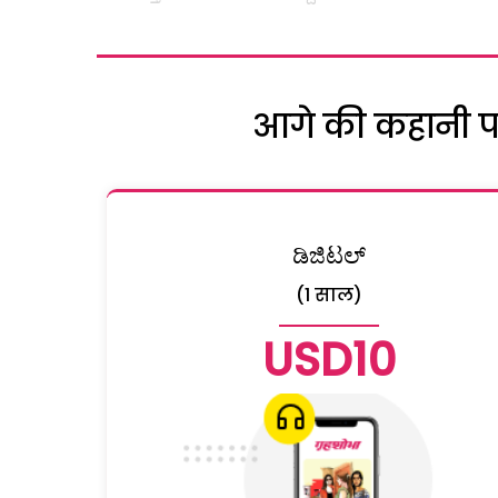
आगे की कहानी पढ़
ಡಿಜಿಟಲ್
(1 साल)
USD10