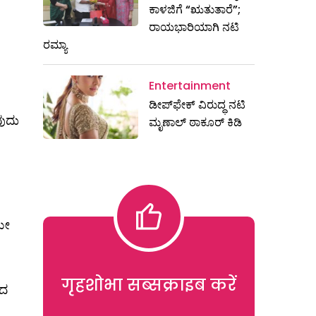
ಕಾಳಜಿಗೆ “ಋತುತಾರೆ”;
ರಾಯಭಾರಿಯಾಗಿ ನಟಿ
ರಮ್ಯಾ
Entertainment
ಡೀಪ್‌ಫೇಕ್ ವಿರುದ್ಧ ನಟಿ
ುದು
ಮೃಣಾಲ್ ಠಾಕೂರ್ ಕಿಡಿ
ಯೇ
गृहशोभा सब्सक्राइब करें
ಾದ