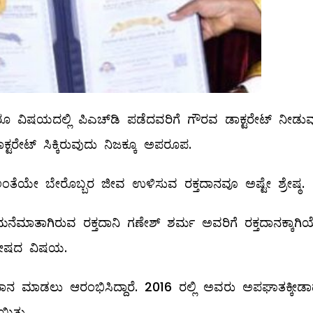
ಿಷಯದಲ್ಲಿ ಪಿಎಚ್‌ಡಿ ‌ಪಡೆದವರಿಗೆ ಗೌರವ ಡಾಕ್ಟರೇಟ್ ನೀಡುವ
್ಟರೇಟ್ ಸಿಕ್ಕಿರುವುದು ನಿಜಕ್ಕೂ ಅಪರೂಪ.
ಅಂತೆಯೇ ಬೇರೊಬ್ಬರ ಜೀವ ಉಳಿಸುವ ರಕ್ತದಾನವೂ ಅಷ್ಟೇ ಶ್ರೇಷ್ಠ.
ೆಮಾತಾಗಿರುವ ರಕ್ತದಾನಿ ಗಣೇಶ್ ಶರ್ಮ ಅವರಿಗೆ ರಕ್ತದಾನಕ್ಕಾಗಿ
ಂತೋಷದ ವಿಷಯ.
ನ ಮಾಡಲು ಆರಂಭಿಸಿದ್ದಾರೆ. 2016 ರಲ್ಲಿ ಅವರು ಅಪಘಾತಕ್ಕೀಡ
ಯಿತು.