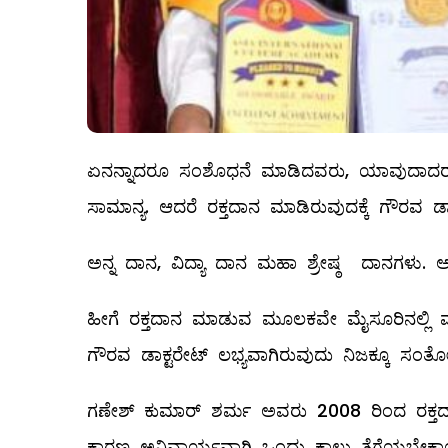
ಏನನ್ನಾದರೂ ಸಂಶೊಧನೆ ಮಾಡಿದವರು, ಯಾವುದಾದರೂ ವ
ಸಾಮಾನ್ಯ. ಆದರೆ ರಕ್ತದಾನ ಮಾಡಿರುವುದಕ್ಕೆ ಗೌರವ ಡಾಕ
ಅನ್ನ ದಾನ, ವಿದ್ಯಾ ದಾನ ಮಹಾ ಶ್ರೇಷ್ಠ ದಾನಗಳು. 
ಹೀಗೆ ರಕ್ತದಾನ ಮಾಡುವ ಮೂಲಕವೇ ಮೈಸೂರಿನಲ್ಲಿ ಮನ
ಗೌರವ ಡಾಕ್ಟರೇಟ್ ಲಭ್ಯವಾಗಿರುವುದು ನಿಜಕ್ಕೂ ಸ
ಗಣೇಶ್ ಕುಮಾರ್ ಶರ್ಮ ಅವರು 2008 ರಿಂದ ರಕ್ತದಾ
ಕಾರಣ ಅನಿವಾರ್ಯವಾಗಿ ಒಂದು ಕಾಲು ತೆಗೆಯಬೇಕಾ