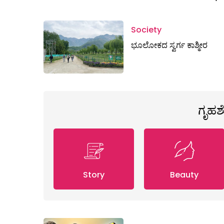
Society
ಭೂಲೋಕದ ಸ್ವರ್ಗ ಕಾಶ್ಮೀರ
ಗೃಹ
Story
Beauty