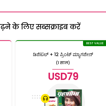
ने के लिए सब्सक्राइब करें
ಡಿಜಿಟಲ್ + 12 ಪ್ರಿಂಟ್ ಮ್ಯಾಗಜೀನ್
(1 साल)
USD79