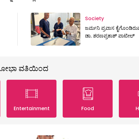
Society
ಜರ್ಮನಿ ಪ್ರವಾಸ ಕೈಗೊಂಡಿರು
ಡಾ. ಶರಣಪ್ರಕಾಶ್‌ ಪಾಟೀಲ್‌
ಶೋಭಾ ವತಿಯಿಂದ
Entertainment
Food
H