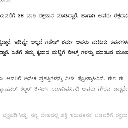
ಿಯವರೆಗೆ 38 ಬಾರಿ ರಕ್ತದಾನ ಮಾಡಿದ್ದಾರೆ. ಹಾಗಾಗಿ ಅವರು ರಕ್ತದಾನ
ದ್ದಾರೆ. ಇದಿಷ್ಟೇ ಅಲ್ಲದೆ ಗಣೇಶ್ ಶರ್ಮ ಅವರು ಚುಟುಕು ಕವನಗಳನ್
ದ್ದಾರೆ. ಜತೆಗೆ ತಮ್ಮ ಕೈಲಾದ ಮಟ್ಟಿಗೆ ರೀಲ್ಸ್ ಗಳನ್ನು ಮಾಡುವ ಮೂ
ಅವರಿಗೆ ಅನೇಕ ಪ್ರಶಸ್ತಿಗಳನ್ನು ನೀಡಿ ‌ಪ್ರೋತ್ಸಾಹಿಸಿವೆ. ಈಗ ಈ
್ಯಾಷನಲ್ ಕಲ್ಚರ್ ರಿಸರ್ಚ್ ಯೂನಿವರ್ಸಿಟಿ ಅವರು ಗೌರವ ಡಾಕ್ಟರೇ
ಯಕ್ತಪಡಿಸಿದ್ದು, ನನ್ನ ದೇಹದಲ್ಲಿ ಶಕ್ತಿ ಇರುವತನಕ ಬಡವರಿಗೆ ರಕ್ತದ