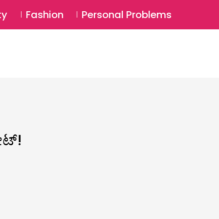
⚲
BSCRIBE
Login
ty
Fashion
Personal Problems
⚲
ೇಟ್!