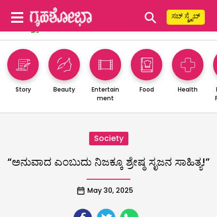
⚲
ಸಬ್ ಸ್ಕ್ರೈಬ್
Story
Beauty
Entertain
Food
Health
ment
Society
“ಅನುವಾದ ಎಂಬುದು ನಿಜಕ್ಕೂ ಶ್ರೇಷ್ಠ ಸೃಜನ ಸಾಹಿತ್ಯ!”
May 30, 2025