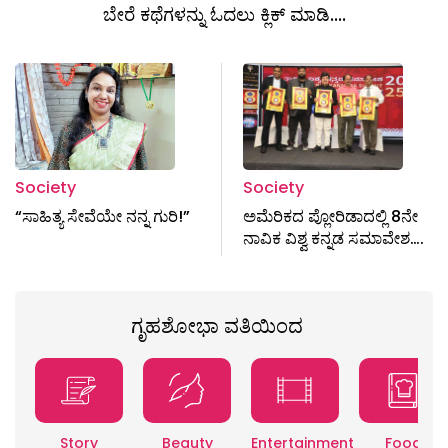
ಬೇರೆ ಕಥೆಗಳನ್ನು ಓದಲು ಕ್ಲಿಕ್ ಮಾಡಿ....
Society
Society
“ಸಾಹಿತ್ಯ ಸೇವೆಯೇ ನನ್ನ ಗುರಿ!”
ಅಮೆರಿಕದ ಪ್ಲೋರಿಡಾದಲ್ಲಿ 8ನೇ
ನಾವಿಕ ವಿಶ್ವ ಕನ್ನಡ ಸಮಾವೇಶ….
ಗೃಹಶೋಭಾ ವತಿಯಿಂದ
Story
Beauty
Entertainment
Food