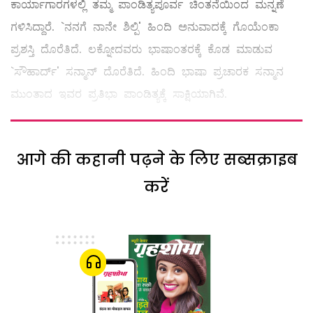
ಕಾರ್ಯಾಗಾರಗಳಲ್ಲಿ ತಮ್ಮ ಪಾಂಡಿತ್ಯಪೂರ್ವ ಚಿಂತನೆಯಿಂದ ಮನ್ನಣೆ
ಗಳಿಸಿದ್ದಾರೆ. `ನನಗೆ ನಾನೇ ಶಿಲ್ಪಿ' ಹಿಂದಿ ಅನುವಾದಕ್ಕೆ ಗೊಯೆಂಕಾ
ಪ್ರಶಸ್ತಿ ದೊರೆತಿದೆ. ಲಕ್ನೋದವರು ಭಾಷಾಂತರಕ್ಕೆ ಕೊಡ ಮಾಡುವ
`ಸೌಹಾರ್ದ್‌' ಸನ್ಮಾನ್‌ ದೊರೆತಿದೆ. ಹಿಂದಿ ಭಾಷಾ ಪ್ರಚಾರಕ ಸನ್ಮಾನ
ಮುಂತಾದ ಇವರ ಪ್ರತಿಭಾ ಪಾಂಡಿತ್ಯಕ್ಕೆ ಸಾಕ್ಷಿಯಾಗಿವೆ.
आगे की कहानी पढ़ने के लिए सब्सक्राइब
करें