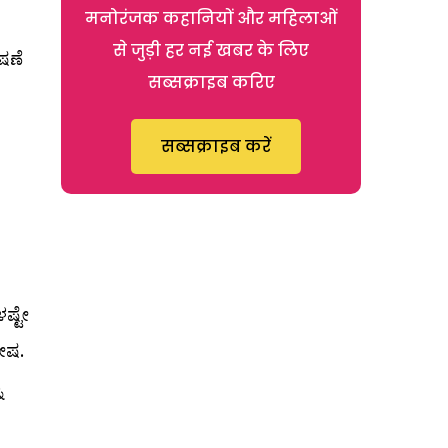
मनोरंजक कहानियों और महिलाओं
से जुड़ी हर नई खबर के लिए
ಷಣೆ
सब्सक्राइब करिए
सब्सक्राइब करें
ಷ್ಟೇ
ೇಷ.
ು