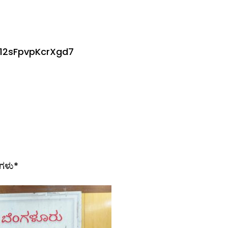
s12sFpvpKcrXgd7
ರಗಳು*