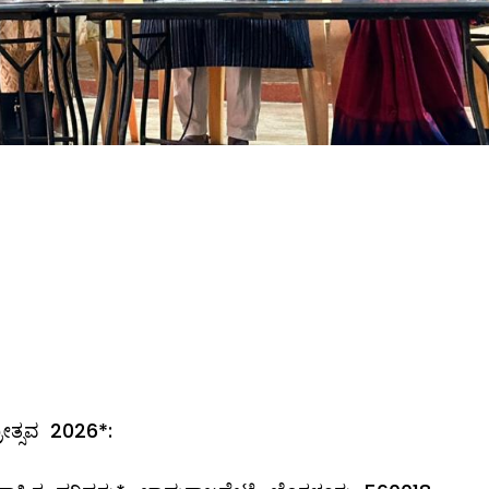
್ರೋತ್ಸವ 2026*: