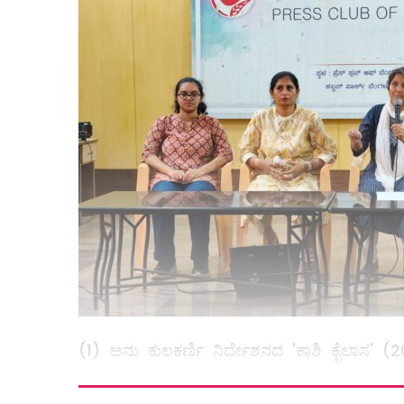
(1) ಅನು ಕುಲಕರ್ಣಿ ನಿರ್ದೇಶನದ 'ಕಾಶಿ ಕೈಲಾಸ' (