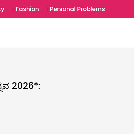
⚲
BSCRIBE
Login
ty
Fashion
Personal Problems
⚲
ೋತ್ಸವ 2026*: