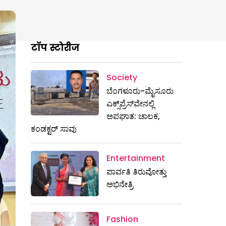
टॉप स्टोरीज
Society
ಬೆಂಗಳೂರು-ಮೈಸೂರು
ಎಕ್ಸ್​ಪ್ರೆಸ್‌ವೇನಲ್ಲಿ
ಅಪಘಾತ: ಚಾಲಕ,
ಕಂಡಕ್ಟರ್ ಸಾವು
Entertainment
ಪಾರ್ವತಿ ತಿರುವೋತ್ತು
ಅಭಿನೇತ್ರಿ
Fashion