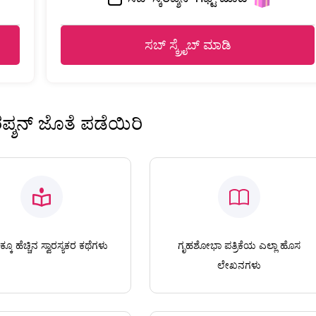
ಸಬ್ ಸ್ಕ್ರೈಬ್ ಮಾಡಿ
ಿರಪ್ಶನ್ ಜೊತೆ ಪಡೆಯಿರಿ
ಕೂ ಹೆಚ್ಚಿನ ಸ್ವಾರಸ್ಯಕರ ಕಥೆಗಳು
ಗೃಹಶೋಭಾ ಪತ್ರಿಕೆಯ ಎಲ್ಲಾ ಹೊಸ
ಲೇಖನಗಳು