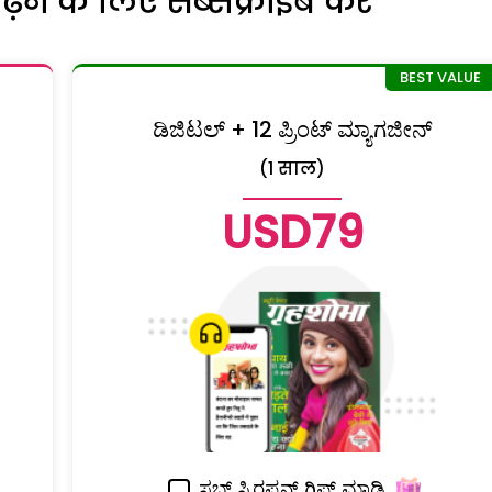
ने के लिए सब्सक्राइब करें
ಡಿಜಿಟಲ್ + 12 ಪ್ರಿಂಟ್ ಮ್ಯಾಗಜೀನ್
(1 साल)
USD79
ಸಬ್ ಸ್ಕಿರಪ್ಶನ್ ಗಿಫ್ಟ್ ಮಾಡಿ