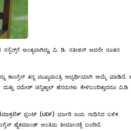
ನ ಸಸ್ಪೆನ್ಸ್‌ಗೆ ಅಂತ್ಯವಾಗಿದ್ದು, ವಿ. ಡಿ. ಸತೀಶನ್ ಅವರೇ ನೂತನ
ು ಕಾಂಗ್ರೆಸ್ ತನ್ನ ಮುಖ್ಯಮಂತ್ರಿ ಅಭ್ಯರ್ಥಿಯಾಗಿ ಆಯ್ಕೆ ಮಾಡಿದೆ.
ಮತ್ತು ರಮೇಶ್​ ಚನ್ನಿತ್ತಾಲ್​ ಹೆಸರುಗಳು ಕೇಳಿಬಂದಿತ್ತಾದರೂ ವಿ.ಡಿ
ಮಾಕ್ರಟಿಕ್ ಫ್ರಂಟ್ (UDF) ಭರ್ಜರಿ ಜಯ ಸಾಧಿಸಿದ ಬಳಿಕ
 ಕಾಂಗ್ರೆಸ್ ಹೈಕಮಾಂಡ್ ಅಂತಿಮ ತೀರ್ಮಾನಕ್ಕೆ ಬಂದಿದೆ.