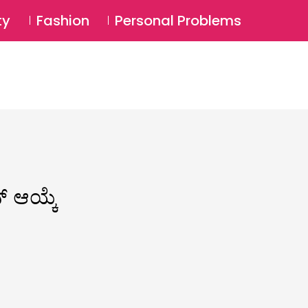
⚲
BSCRIBE
Login
ty
Fashion
Personal Problems
⚲
​ ಆಯ್ಕೆ