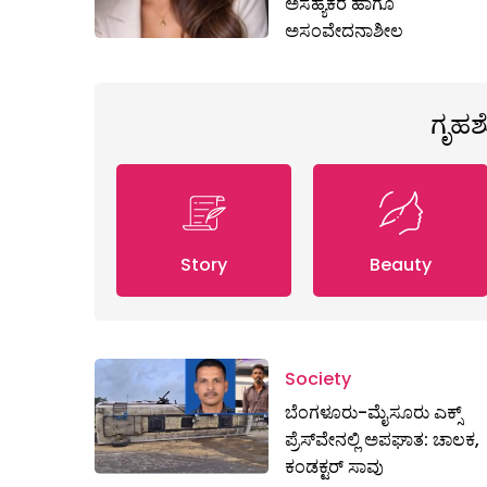
ಅಸಹ್ಯಕರ ಹಾಗೂ
ಅಸಂವೇದನಾಶೀಲ
ಗೃಹ
Story
Beauty
Society
ಬೆಂಗಳೂರು-ಮೈಸೂರು ಎಕ್ಸ್​
ಪ್ರೆಸ್‌ವೇನಲ್ಲಿ ಅಪಘಾತ: ಚಾಲಕ,
ಕಂಡಕ್ಟರ್ ಸಾವು