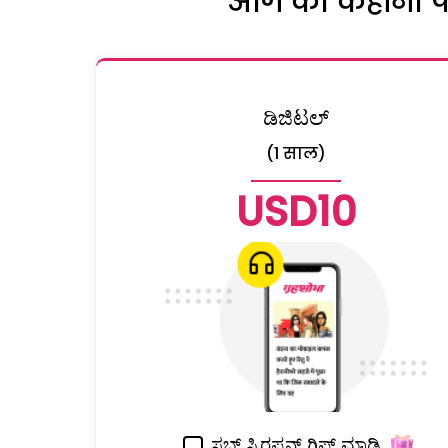
आगे की कहानी पढ़
ಡಿಜಿಟಲ್
(1 साल)
USD10
ಸಬ್ ಸ್ಕಿರಪ್ಶನ್ ಗಿಫ್ಟ್ ಮಾಡಿ