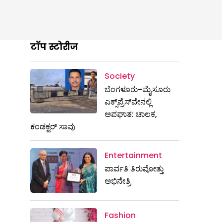
टॉप स्टोरीज
Society
ಬೆಂಗಳೂರು-ಮೈಸೂರು
ಎಕ್ಸ್​ಪ್ರೆಸ್‌ವೇನಲ್ಲಿ
ಅಪಘಾತ: ಚಾಲಕ,
ಕಂಡಕ್ಟರ್ ಸಾವು
Entertainment
ಪಾರ್ವತಿ ತಿರುವೋತ್ತು
ಅಭಿನೇತ್ರಿ
Fashion