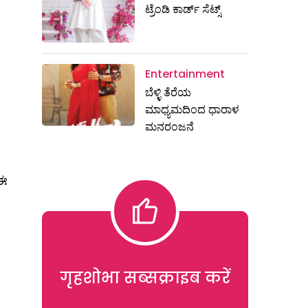
ಟ್ರೆಂಡಿ ಕಾರ್ಡ್‌ ಸೆಟ್ಸ್
Entertainment
ಬೆಳ್ಳಿ ತೆರೆಯ
ಮಾಧ್ಯಮದಿಂದ ಧಾರಾಳ
ಮನರಂಜನೆ
 ಈ
गृहशोभा सब्सक्राइब करें