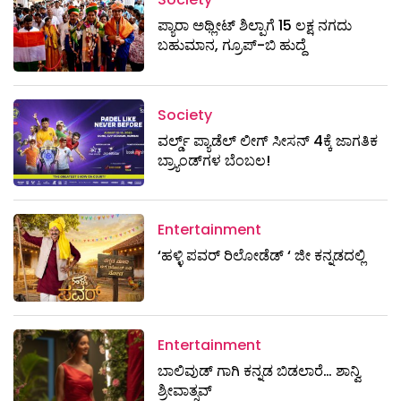
ಪ್ಯಾರಾ ಅಥ್ಲೀಟ್ ಶಿಲ್ಪಾಗೆ 15 ಲಕ್ಷ ನಗದು
ಬಹುಮಾನ, ಗ್ರೂಪ್-ಬಿ ಹುದ್ದೆ
Society
ವರ್ಲ್ಡ್ ಪ್ಯಾಡೆಲ್ ಲೀಗ್ ಸೀಸನ್ 4ಕ್ಕೆ ಜಾಗತಿಕ
ಬ್ರ್ಯಾಂಡ್‌ಗಳ ಬೆಂಬಲ!
Entertainment
‘ಹಳ್ಳಿ ಪವರ್ ರಿಲೋಡೆಡ್ ‘ ಜೀ ಕನ್ನಡದಲ್ಲಿ
Entertainment
ಬಾಲಿವುಡ್ ಗಾಗಿ ಕನ್ನಡ ಬಿಡಲಾರೆ… ಶಾನ್ವಿ
ಶ್ರೀವಾತ್ಸವ್