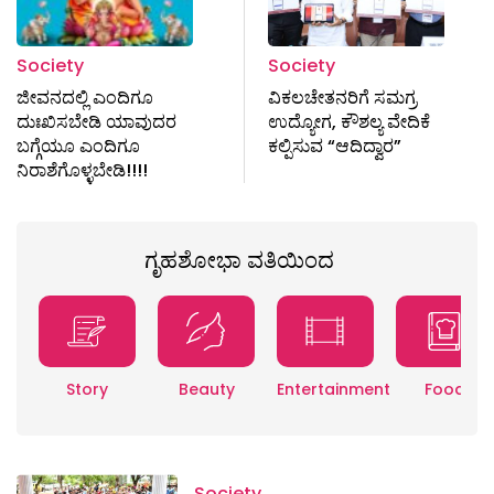
Society
Society
ಜೀವನದಲ್ಲಿ ಎಂದಿಗೂ
ವಿಕಲಚೇತನರಿಗೆ ಸಮಗ್ರ
ದುಃಖಿಸಬೇಡಿ ಯಾವುದರ
ಉದ್ಯೋಗ, ಕೌಶಲ್ಯ ವೇದಿಕೆ
ಬಗ್ಗೆಯೂ ಎಂದಿಗೂ
ಕಲ್ಪಿಸುವ “ಆದಿದ್ವಾರ”
ನಿರಾಶೆಗೊಳ್ಳಬೇಡಿ!!!!
ಗೃಹಶೋಭಾ ವತಿಯಿಂದ
Story
Beauty
Entertainment
Food
Society