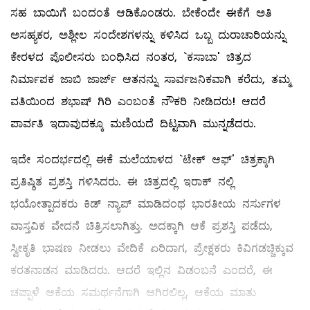
ಸಹ ಬಾಯಿಗೆ ಬಂದಂತೆ ಆಡಿಕೊಂಡರು. ಬೇಕೆಂದೇ ಈಕೆಗೆ ಅತಿ
ಅಸಹ್ಯಕರ, ಅಶ್ಲೀಲ ಸಂದೇಶಗಳನ್ನು ಕಳಿಸಿದ ಒಬ್ಬ ದುರಾಚಾರಿಯನ್ನು
ಕೇರಳದ ಪೊಲೀಸರು ಬಂಧಿಸಿದ ನಂತರ, `ಕಸಾಬಾ' ಚಿತ್ರದ
ನಿರ್ಮಾಪಕ ಜಾಬಿ ಜಾರ್ಜ್‌ ಆತನನ್ನು ಸಾರ್ವಜನಿಕವಾಗಿ ಕರೆದು, ತಮ್ಮ
ವತಿಯಿಂದ ಶಭಾಷ್‌ ಗಿರಿ ಎಂಬಂತೆ ನೌಕರಿ ನೀಡಿದರು! ಆದರೆ
ಪಾರ್ವತಿ ಇದಾವುದಕ್ಕೂ ಮಣಿಯದೆ ದಿಟ್ಟವಾಗಿ ಮುನ್ನಡೆದರು.
ಇದೇ ಸಂದರ್ಭದಲ್ಲಿ ಈಕೆ ಮಲೆಯಾಳದ `ಟೇಕ್‌ ಆಫ್‌' ಚಿತ್ರಕ್ಕಾಗಿ
ಪ್ರತಿಷ್ಠಿತ ಪ್ರಶಸ್ತಿ ಗಳಿಸಿದರು. ಈ ಚಿತ್ರದಲ್ಲಿ ಇರಾಕ್‌ ನಲ್ಲಿ
ಭಯೋತ್ಪಾದಕರು ಕಿಡ್‌ ನ್ಯಾಪ್‌ ಮಾಡಿದಂಥ ಭಾರತೀಯ ನರ್ಸುಗಳ
ವಾಸ್ತವಿಕ ವೇದನೆ ಚಿತ್ರಿಸಲಾಗಿತ್ತು. ಅದಕ್ಕಾಗಿ ಆಕೆ ಪ್ರಶಸ್ತಿ ಪಡೆದು,
ಸ್ವೀಕೃತಿ ಭಾಷಣ ನೀಡಲು ವೇದಿಕೆ ಏರಿದಾಗ, ಪ್ರೇಕ್ಷಕರು ಕಿವಿಗಡಚ್ಚಿಕ್ಕುವ
ಕರತನಾಡನ ಮಾಡಿದರು. ಆದರೆ ಇಲ್ಲಿನ ವಿಡಂಬನೆ ಎಂದರೆ, ಈ
ಚಪ್ಪಾಳೆ ಆಕೆಯ ಸಮರ್ಥನೆಗಾಗಿ ಆಗಿರಲಿಲ್ಲ, ಆಕೆಯ ಮಾತು