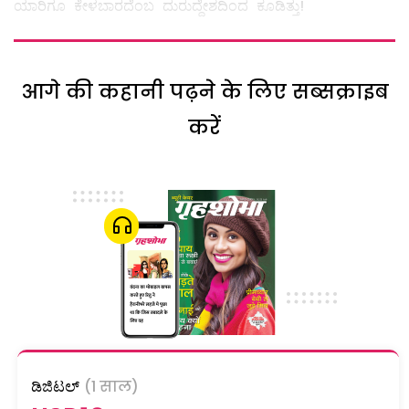
ಯಾರಿಗೂ ಕೇಳಬಾರದೆಂಬ ದುರುದ್ದೇಶದಿಂದ ಕೂಡಿತ್ತು!
आगे की कहानी पढ़ने के लिए सब्सक्राइब
करें
ಡಿಜಿಟಲ್
(1 साल)