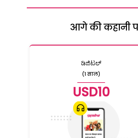
आगे की कहानी पढ़
ಡಿಜಿಟಲ್
(1 साल)
USD10