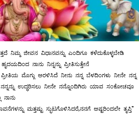
ನಿಮ್ಮ ಜೀವನ ವಿಧಾನವನ್ನು ಎಂದಿಗೂ ಕಳೆದುಕೊಳ್ಳಬೇಡಿ
ೃದಯದಿಂದ ನಾನು ನಿನ್ನನ್ನು ಪ್ರೀತಿಸುತ್ತೇನೆ
ಿ ಪ್ರೀತಿಯ ಮೊಗ್ಗು ಅರಳಿಸಿದೆ ನೀನು ನನ್ನ ಬೆಳದಿಂಗಳು ನೀನೇ ನನ್ನ
ಿದೆ ನನ್ನನ್ನು ಉದ್ಧರಿಸಲು ನೀನೇ ನನ್ನೊಂದಿಗಿರು ಯಾವ ಸಂಕೋಚವೂ
್ಲ ನಾನು
ನ್ನು ಮತ್ತಷ್ಟು ಸ್ಫುಟಗೊಳಿಸಿದರೆ,ನನಗೆ ಅಷ್ಟರಿಂದಲೇ ತೃಪ್ತಿ"