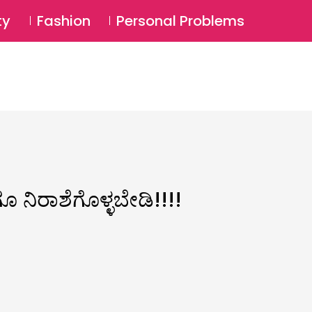
⚲
BSCRIBE
Login
ty
Fashion
Personal Problems
⚲
ನಿರಾಶೆಗೊಳ್ಳಬೇಡಿ!!!!