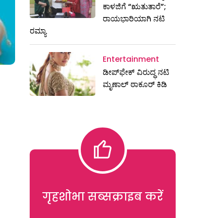
ಕಾಳಜಿಗೆ “ಋತುತಾರೆ”;
ರಾಯಭಾರಿಯಾಗಿ ನಟಿ
ರಮ್ಯಾ
Entertainment
ಡೀಪ್‌ಫೇಕ್ ವಿರುದ್ಧ ನಟಿ
ಮೃಣಾಲ್ ಠಾಕೂರ್ ಕಿಡಿ
गृहशोभा सब्सक्राइब करें