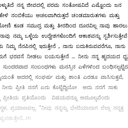
ಿಕೊಳ್ಳುತಿದೆ ನನ್ನ ಜೀವದಲ್ಲಿ ಪರಮ ಸಂತೋಷವಿದೆ ಎಷ್ಟೊಂದು ಜನ
ು ಹೇಳಿ ನಂಬಿಕೆಯು ಅಚಲವಾಗಿರುತ್ತದೆ ಚಂಡಮಾರುತಗಳು ಮತ್ತು
 ದೋಣಿ ಕೂಡ ಸಮುದ್ರ ಮತ್ತು ತೀರದಿಂದ ದೂರವಿಲ್ಲ ನಾವು ಹಾರಲು
 ನಾವು ನಮ್ಮ ಒಳ್ಳೆಯ ಉದ್ದೇಶಗಳೊಂದಿಗೆ ಆಕಾಶವನ್ನು ಸ್ಪರ್ಶಿಸುತ್ತೇವೆ
ು ನಿಮ್ಮ ನೆನಪಿನಲ್ಲಿ ಇರುತ್ತೇನೆ , ನಾನು ಬದುಕಿರುವವರೆಗೂ, ನಾನು
ಿಮಗೆ ಭರವಸೆ ನೀಡಲು ಬಯಸುತ್ತೇನೆ ... ನೀನು ನನ್ನ ಹೃದಯದ ಧ್ವ
ತ ಸುಂದರವಾದ ಸಂಬಂಧಗಳು ಮನಸ್ಸಿನ ಎಳೆಗಳಿಂದ ಬಂಧಿಸಲ್ಪಟ್ಟಿರುತ
ತಿಯಂತೆ ಅದರಲ್ಲಿ ಸಂಘರ್ಷ ಮತ್ತು ಶಾಂತಿ ಎರಡೂ ವಾಸಿಸುತ್ತವೆ,
ತದೆ ನೀನು ಪ್ರೀತಿ ನನಗೆ ಏನು ಕೊಟ್ಟಿದ್ದಿಯೋ ಅದು ನನಗೆ ಸಾಕು
 ನಿಮ್ಮ ಪ್ರೀತಿಯ ಪ್ರತಿಯೊಂದು ವಿಷಯವನ್ನೂ ಅಮೂಲ್ಯವೆಂದು
ಥಳ, ಪ್ರಯಾಣವಲ್ಲ. "ನೀವು ನನ್ನನ್ನು ಭೇಟಿಯಾದಾಗ ಲೆಲ್ಲಾ ನನ್ನತ್ತ
ಪಡುತ್ತೇನೆ...!!!