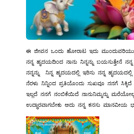
ಈ ಜೀವನ ಒಂದು ಹೋರಾಟ ಇದು ಮುಂದುವರಿಯುತ್ತದೆ 
ನನ್ನ ಹೃದಯದಿಂದ ನಾನು ನಿನ್ನನ್ನು ಬಯಸುತ್ತೇನೆ ನನ್ನ ಹ
ನನ್ನನ್ನು ನಿನ್ನ ಹೃದಯದಲ್ಲಿ ಇರಿಸು ನನ್ನ ಹೃದಯದಲ್ಲ
ನೆರಳು ನಿನ್ನಿಂದ ಪ್ರತಿಯೊಂದು ಸುಖವೂ ನನಗೆ ಸಿಕ್ಕ
ಇಲ್ಲದೆ ನನಗೆ ನಂಬಿಕೆಯಿದೆ ನಾನುನಿಮ್ಮನ್ನು ಮರೆಯೋಲ
ಉದ್ಧಾರವಾಗಬೇಕು ಅದು ನನ್ನ ಕನಸು ಮಾನವೀಯ ಭಾವನೆಗಳ