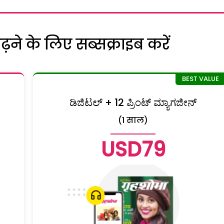
ने के लिए सब्सक्राइब करें
ಡಿಜಿಟಲ್ + 12 ಪ್ರಿಂಟ್ ಮ್ಯಾಗಜೀನ್
(1 साल)
USD79