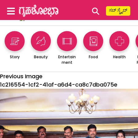
⚲
ಸಬ್ ಸ್ಕ್ರೈಬ್
Story
Beauty
Entertain
Food
Health
ment
Previous Image
1c216554-1cf2-41af-a6d4-ca8c7dba075e