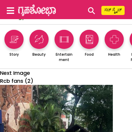
⚲
ಸಬ್ ಸ್ಕ್ರೈಬ್
Story
Beauty
Entertain
Food
Health
ment
Next Image
Rcb fans (2)