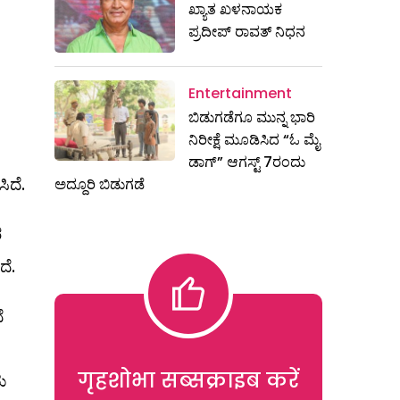
ಖ್ಯಾತ ಖಳನಾಯಕ
ಪ್ರದೀಪ್ ರಾವತ್‌ ನಿಧನ
Entertainment
ಬಿಡುಗಡೆಗೂ ಮುನ್ನ ಭಾರಿ
ನಿರೀಕ್ಷೆ ಮೂಡಿಸಿದ “ಓ ಮೈ
ಡಾಗ್” ಆಗಸ್ಟ್ 7ರಂದು
ಿದೆ.
ಅದ್ದೂರಿ ಬಿಡುಗಡೆ
ರ
ದೆ.
ೆ
गृहशोभा सब्सक्राइब करें
ಯ