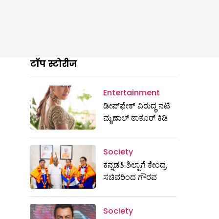
टॉप स्टोरीज
Entertainment
ಡೀಪ್‌ಫೇಕ್ ವಿರುದ್ಧ ನಟಿ
ಮೃಣಾಲ್ ಠಾಕೂರ್ ಕಿಡಿ
Society
ಕನ್ನಡತಿ ಶಿಲ್ಪಾಗೆ ಕೇಂದ್ರ
ಸಚಿವರಿಂದ ಗೌರವ
Society