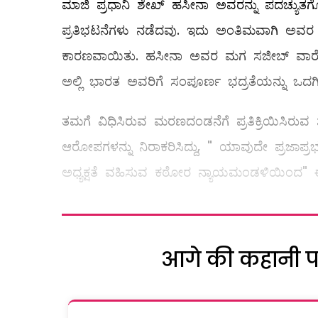
ಮಾಜಿ ಪ್ರಧಾನಿ ಶೇಖ್ ಹಸೀನಾ ಅವರನ್ನು ಪದಚ್ಯುತಗೊ
ಪ್ರತಿಭಟನೆಗಳು ನಡೆದವು. ಇದು ಅಂತಿಮವಾಗಿ ಅವರ ಸರ್
ಕಾರಣವಾಯಿತು. ಹಸೀನಾ ಅವರ ಮಗ ಸಜೀಬ್ ವಾಝೇದ್ ಪ
ಅಲ್ಲಿ ಭಾರತ ಅವರಿಗೆ ಸಂಪೂರ್ಣ ಭದ್ರತೆಯನ್ನು ಒದಗಿಸುತ
ತಮಗೆ ವಿಧಿಸಿರುವ ಮರಣದಂಡನೆಗೆ ಪ್ರತಿಕ್ರಿಯಿಸಿರು
ಆರೋಪಗಳನ್ನು ನಿರಾಕರಿಸಿದ್ದು, " ಯಾವುದೇ ಪ್ರಜಾಪ್ರ
ಅಧ್ಯಕ್ಷತೆ ವಹಿಸುವ ಕಠೋರ ನ್ಯಾಯಮಂಡಳಿಯಿಂದ" ಈ
आगे की कहानी पढ़