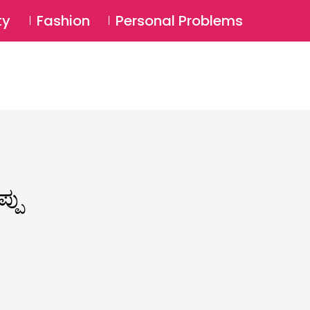
⚲
BSCRIBE
Login
ty
Fashion
Personal Problems
⚲
್ಪು