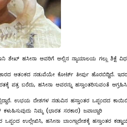
ಾನಿ ಶೇಖ್​ ಹಸೀನಾ ಅವರಿಗೆ ಅಲ್ಲಿನ ನ್ಯಾಯಾಲಯ ಗಲ್ಲು ಶಿಕ್ಷೆ ವಿಧಸ
ಸಾಚಾರದ ಆತಂಕದ ನಡುವೆಯೇ ಕೋರ್ಟ್​ ತೀರ್ಪು ಹೊರಬಿದ್ದಿದೆ. ಇದ
ಕ್ಕೆ ಪತ್ರ ಬರೆದು, ಹಸೀನಾ ಅವರನ್ನು ಹಸ್ತಾಂತರಿಸುವಂತೆ ಆಗ್ರಹಿಸಿ
ಿದ್ದಾರೆ. ಉಭಯ ದೇಶಗಳ ನಡುವಿನ ಹಸ್ತಾಂತರ ಒಪ್ಪಂದದ ಕಾಯಿದ
​ ಕಳುಹಿಸುವುದು ನಿಮ್ಮ (ಭಾರತ ಸರಕಾರ) ಜವಾಬ್ದಾರಿ
್ಪಂದ ಉಲ್ಲೇಖಿಸಿ, ಹಸೀನಾ ಬಾಂಗ್ಲಾದೇಶಕ್ಕೆ ಹಸ್ತಾಂತರ ಕಡ್ಡಾ