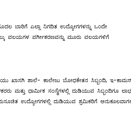
ಲ ಬಾರಿಗೆ ಎಲ್ಲಾ ನಿಗದಿತ ಉದ್ಯೋಗಗಳನ್ನು ಒಂದೇ
ನಾಲ್ಕು ವಲಯಗಳ ವರ್ಗೀಕರಣವನ್ನು ಮೂರು ವಲಯಗಳಿಗೆ
ೆಯು ಖಾಸಗಿ ಶಾಲೆ- ಕಾಲೇಜು ಬೋಧಕೇತನ ಸಿಬ್ಬಂದಿ, ಇ-ಕಾಮರ್ಸ
ರು ಮತ್ತು ಧಾರ್ಮಿಕ ಸಂಸ್ಥೆಗಳಲ್ಲಿ ದುಡಿಯುವ ಸಿಬ್ಬಂದಿಗೂ ಲಾ
 ಅನುಸೂಚಿತ ಉದ್ಯೋಗಗಳಲ್ಲಿ ದುಡಿಯುವ ಶ್ರಮಿಕರಿಗೆ ಅನುಕೂಲವಾಗಲಿ