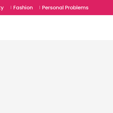
⚲
BSCRIBE
Login
ty
Fashion
Personal Problems
⚲