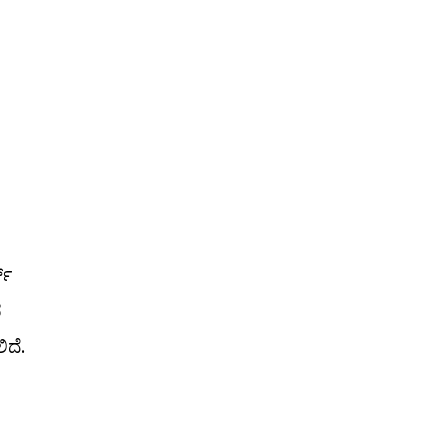
್‌
ಭ
ದೆ.