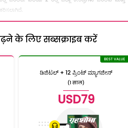
ಿಸಲಾಗಿದೆ.
ने के लिए सब्सक्राइब करें
ಡಿಜಿಟಲ್ + 12 ಪ್ರಿಂಟ್ ಮ್ಯಾಗಜೀನ್
(1 साल)
USD79