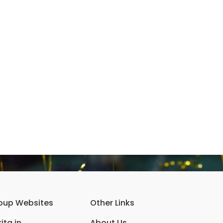
oup Websites
Other Links
ita.in
About Us