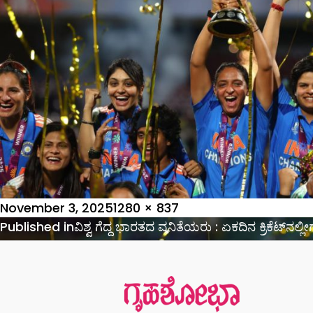
Posted
Full
November 3, 2025
1280 × 837
on
Post
size
Published in
ವಿಶ್ವ ಗೆದ್ದ ಭಾರತದ ವನಿತೆಯರು : ಏಕದಿನ ಕ್ರಿಕೆಟ್​ನಲ್
navigation