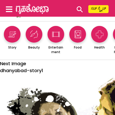
⚲
ಸಬ್ ಸ್ಕ್ರೈಬ್
Story
Beauty
Entertain
Food
Health
ment
Next Image
dhanyabad-story1