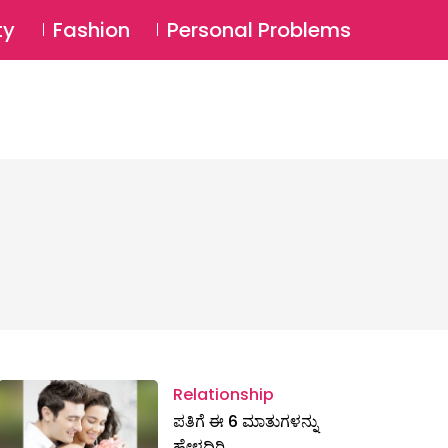
⚲
BSCRIBE
Login
ty
Fashion
Personal Problems
⚲
Relationship
ಪತಿಗೆ ಈ 6 ಮಾತುಗಳನ್ನು
ಹೇಳದಿರಿ