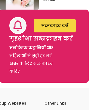
सब्सक्राइब करें
गृहशोभा सब्सक्राइब करें
मनोरंजक कहानियों और
महिलाओं से जुड़ी हर नई
खबर के लिए सब्सक्राइब
करिए
oup Websites
Other Links