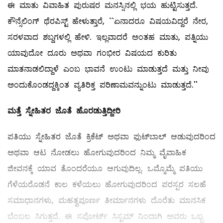
ಈ ಮಾತು ವಿವಾಹಿತ ಪುರುಷರ ಮನಸ್ಸಿನಲ್ಲಿ ಭಯ ಹುಟ್ಟಿಸುತ್ತದೆ.
ಕೌನ್ಸೆಲಿಂಗ್‌ ಥೆರಪಿಸ್ಟ್ ಹೇಳುತ್ತಾರೆ, ``ಏನಾದರೂ ವಿಷಯವಿದ್ದರೆ ನೇರ,
ಸರಳವಾದ ಶಬ್ದಗಳಲ್ಲಿ ಹೇಳಿ. ಇಲ್ಲವಾದರೆ ಅಂತಹ ಮಾತು, ಪತ್ನಿಯು
ಯಾವುದೋ ದೂರು ಅಥವಾ ಗಂಭೀರ ವಿಷಯದ ಕುರಿತು
ಮಾತನಾಡಲಿದ್ದಾಳೆ ಎಂಬ ಭಾವನೆ ಉಂಟು ಮಾಡುತ್ತದೆ ಮತ್ತು ನೀವು
ಅಂದುಕೊಂಡದ್ದಕ್ಕಿಂತ ವ್ಯತಿರಿಕ್ತ ಪರಿಣಾಮವನ್ನುಂಟು ಮಾಡುತ್ತದೆ.''
ಮತ್ತೆ ಸ್ನೇಹಿತರ ಜೊತೆ ಹೊರಡುತ್ತಿದ್ದೀರಿ
ಪತಿಯು ಸ್ನೇಹಿತರ ಜೊತೆ ಕ್ರಿಕೆಟ್‌ ಅಥವಾ ಫುಟ್‌ಬಾಲ್ ಆಡುವುದರಿಂದ
ಅಥವಾ ಆಟ ನೋಡಲು ಹೋಗುವುದರಿಂದ ನಿಮ್ಮ ವೈವಾಹಿಕ
ಜೀವನಕ್ಕೆ ಯಾವ ತೊಂದರೆಯೂ ಆಗುವುದಿಲ್ಲ. ಒಮ್ಮೊಮ್ಮೆ ಪತಿಯು
ಗೆಳೆಯರೊಡನೆ ಕಾಲ ಕಳೆಯಲು ಹೋಗುವುದರಿಂದ ಪರಸ್ಪರ ಸಲಹೆ
ಸಮಾಧಾನಗಳು, ಮಹತ್ವಪೂರ್ಣ ತೀರ್ಮಾನಗಳು ದೊರೆತು ಮಾನಸಿಕ
ಬೆಂಬಲ ಸಿಗುತ್ತದೆ. ಈ ಸಪೋರ್ಟ್‌ ಸಿಸ್ಟಮ್ ನಿಂದಾಗಿ ಅವರು ಒಬ್ಬ