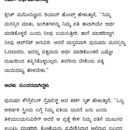
ಕ್ಲಿನಿಕ್‌ ಮನೋವಿಜ್ಞಾನಿ ರಿಯಾನ್‌ ಹೋಪ್ಸ್ ಹೇಳುತ್ತಾರೆ, ``ನಿಮ್ಮ
ಮನಸ್ಸಿನ ಮಾತು, ಇಂಗಿತಗಳನ್ನು ನಿಮ್ಮ ಪತಿ ತಾವಾಗಿಯೇ ಅರ್ಥ
ಮಾಡಿಕೊಳ್ಳಲಿ ಎಂದು ನೀವು ಬಯಸುತ್ತೀರಿ. ಹಾಗೆ ಮಾಡದಿದ್ದಾಗ
ನೀವು ಅಪ್‌ಸೆಟ್‌ ಆಗುವಿರಿ. ಆದರೆ ವಾಸ್ತವವಾಗಿ ಪುರುಷರು ಮನಸ್ಸನ್ನು
ಓದಲಾರರು. ಇದನ್ನು ಪತ್ನಿಯರು ಅರ್ಥ ಮಾಡಿಕೊಂಡರೆ ಎಷ್ಟೋ
ದುಃಖದಿಂದ ತಪ್ಪಿಸಿಕೊಳ್ಳಬಲ್ಲರು. ತನಗೇನು ಬೇಕೆಂದು ಪತ್ನಿ
ಬಾಯಿಬಿಟ್ಟು ಹೇಳಬೇಕು.''
ಅವಳು ಸುಂದರವಾಗಿದ್ದಳು
ಪುರುಷರ ಕೌನ್ಸೆಲಿಂಗ್‌ ಸ್ಪೆಷಲಿಸ್ಟ್ ಆದ ಕರ್ಟ್‌ ಸ್ಮಿತ್‌ ಹೇಳುತ್ತಾರೆ, ``ಒಬ್ಬ
ಆಕರ್ಷಕ ಸ್ತ್ರೀಯ ಬಗ್ಗೆ ನಿಮ್ಮ ಪತಿಯ ಭಾವನೆ ಏನು ಎಂದು
ತಿಳಿಯಬಯಸುವಿರೇ? ಆದರೆ ಆ ಪ್ರಶ್ನೆ ಕೇಳಿ ನಿಮ್ಮ ಪತಿಗೆ ಮುಜುಗರ
ಉಂಟು ಮಾಡದಿರಿ. ಕೋಣೆಯನ್ನು ಪ್ರವೇಶಿಸಿದಾಗ ಅಲ್ಲಿರುವ ಸುಂದರ