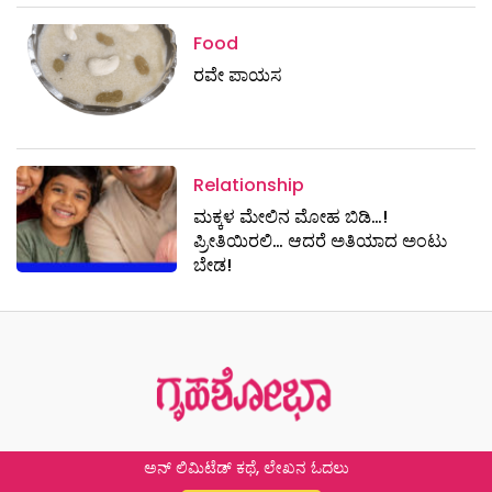
Food
ರವೇ ಪಾಯಸ
Relationship
ಮಕ್ಕಳ ಮೇಲಿನ ಮೋಹ ಬಿಡಿ…!
ಪ್ರೀತಿಯಿರಲಿ… ಆದರೆ ಅತಿಯಾದ ಅಂಟು
ಬೇಡ!
ಅನ್ ಲಿಮಿಟೆಡ್ ಕಥೆ, ಲೇಖನ ಓದಲು