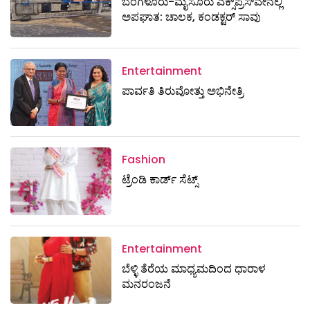
ಬೆಂಗಳೂರು-ಮೈಸೂರು ಎಕ್ಸ್​ಪ್ರೆಸ್‌ವೇನಲ್ಲಿ
ಅಪಘಾತ: ಚಾಲಕ, ಕಂಡಕ್ಟರ್ ಸಾವು
Entertainment
ಪಾರ್ವತಿ ತಿರುವೋತ್ತು ಅಭಿನೇತ್ರಿ
Fashion
ಟ್ರೆಂಡಿ ಕಾರ್ಡ್‌ ಸೆಟ್ಸ್
Entertainment
ಬೆಳ್ಳಿ ತೆರೆಯ ಮಾಧ್ಯಮದಿಂದ ಧಾರಾಳ
ಮನರಂಜನೆ