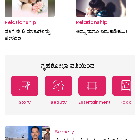
Relationship
Relationship
ಪತಿಗೆ ಈ 6 ಮಾತುಗಳನ್ನು
ಅಮ್ಮ ನಾನೂ ಬದುಕಬೇಕು…!
ಹೇಳದಿರಿ
ಗೃಹಶೋಭಾ ವತಿಯಿಂದ
Story
Beauty
Entertainment
Food
Society