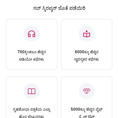
ಸಬ್ ಸ್ಕಿರಪ್ಶನ್ ಜೊತೆ ಪಡೆಯಿರಿ
700ಕ್ಕಿಂತಲೂ ಹೆಚ್ಚಿನ
6000ಕ್ಕೂ ಹೆಚ್ಚಿನ
ಆಡಿಯೋ ಕಥೆಗಳು
ಸ್ವಾರಸ್ಯಕರ ಕಥೆಗಳು
ಗೃಹಶೋಭಾ ಪತ್ರಿಕೆಯ ಎಲ್ಲಾ
5000ಕ್ಕೂ ಹೆಚ್ಚಿನ ಲೈಫ್
ಹೊಸ ಲೇಖನಗಳು
ಸ್ಟೈಲ್ ಟಿಪ್ಸ್