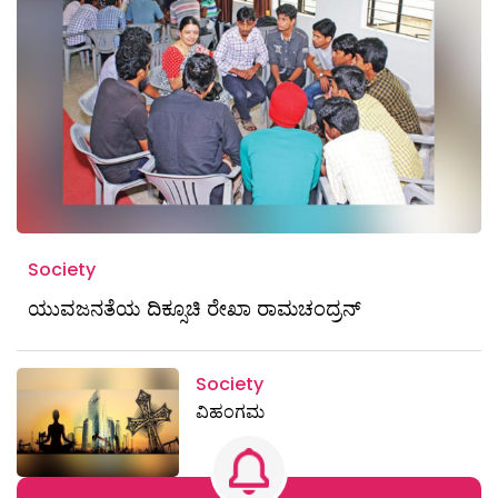
Society
ಯುವಜನತೆಯ ದಿಕ್ಸೂಚಿ ರೇಖಾ ರಾಮಚಂದ್ರನ್
Society
ವಿಹಂಗಮ