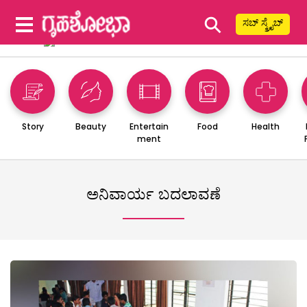
⚲
ಸಬ್ ಸ್ಕ್ರೈಬ್
Story
Beauty
Entertain
Food
Health
ment
ಅನಿವಾರ್ಯ ಬದಲಾವಣೆ