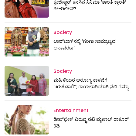
ಕ್ರೇಜಿಸ್ಟಾರ್ ಕನಸಿನ ಸಿನಿಮಾ ‘ಶಾಂತಿ ಕ್ರಾಂತಿ’
ರೀ-ರಿಲೀಸ್?
Society
ಲಾಲ್‌ಬಾಗ್‌ನಲ್ಲಿ ‘ಗಂಗಾ ಸಾಮ್ರಾಜ್ಯದ
ಅನಾವರಣ’
Society
ಮಹಿಳೆಯರ ಆರೋಗ್ಯ ಕಾಳಜಿಗೆ
“ಋತುತಾರೆ”; ರಾಯಭಾರಿಯಾಗಿ ನಟಿ ರಮ್ಯಾ
Entertainment
ಡೀಪ್‌ಫೇಕ್ ವಿರುದ್ಧ ನಟಿ ಮೃಣಾಲ್ ಠಾಕೂರ್
ಕಿಡಿ