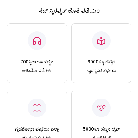
ಸಬ್ ಸ್ಕಿರಪ್ಶನ್ ಜೊತೆ ಪಡೆಯಿರಿ
700ಕ್ಕಿಂತಲೂ ಹೆಚ್ಚಿನ
6000ಕ್ಕೂ ಹೆಚ್ಚಿನ
ಆಡಿಯೋ ಕಥೆಗಳು
ಸ್ವಾರಸ್ಯಕರ ಕಥೆಗಳು
ಗೃಹಶೋಭಾ ಪತ್ರಿಕೆಯ ಎಲ್ಲಾ
5000ಕ್ಕೂ ಹೆಚ್ಚಿನ ಲೈಫ್
ಹೊಸ ಲೇಖನಗಳು
ಸ್ಟೈಲ್ ಟಿಪ್ಸ್