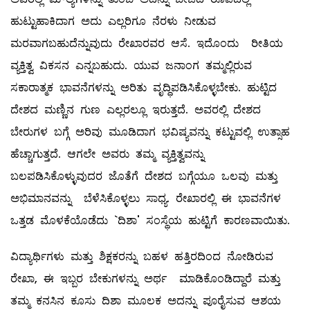
ಹುಟ್ಟುಹಾಕಿದಾಗ ಅದು ಎಲ್ಲರಿಗೂ ನೆರಳು ನೀಡುವ
ಮರವಾಗಬಹುದೆನ್ನುವುದು ರೇಖಾರವರ ಆಸೆ. ಇದೊಂದು ರೀತಿಯ
ವ್ಯಕ್ತಿತ್ವ ವಿಕಸನ ಎನ್ನಬಹುದು. ಯುವ ಜನಾಂಗ ತಮ್ಮಲ್ಲಿರುವ
ಸಕಾರಾತ್ಮಕ ಭಾವನೆಗಳನ್ನು ಅರಿತು ವೃದ್ಧಿಪಡಿಸಿಕೊಳ್ಳಬೇಕು. ಹುಟ್ಟಿದ
ದೇಶದ ಮಣ್ಣಿನ ಗುಣ ಎಲ್ಲರಲ್ಲೂ ಇರುತ್ತದೆ. ಅವರಲ್ಲಿ ದೇಶದ
ಬೇರುಗಳ ಬಗ್ಗೆ ಅರಿವು ಮೂಡಿದಾಗ ಭವಿಷ್ಯವನ್ನು ಕಟ್ಟುವಲ್ಲಿ ಉತ್ಸಾಹ
ಹೆಚ್ಚಾಗುತ್ತದೆ. ಆಗಲೇ ಅವರು ತಮ್ಮ ವ್ಯಕ್ತಿತ್ವವನ್ನು
ಬಲಪಡಿಸಿಕೊಳ್ಳುವುದರ ಜೊತೆಗೆ ದೇಶದ ಬಗ್ಗೆಯೂ ಒಲವು ಮತ್ತು
ಅಭಿಮಾನವನ್ನು ಬೆಳೆಸಿಕೊಳ್ಳಲು ಸಾಧ್ಯ. ರೇಖಾರಲ್ಲಿ ಈ ಭಾವನೆಗಳ
ಒತ್ತಡ ಮೊಳಕೆಯೊಡೆದು `ದಿಶಾ' ಸಂಸ್ಥೆಯ ಹುಟ್ಟಿಗೆ ಕಾರಣವಾಯಿತು.
ವಿದ್ಯಾರ್ಥಿಗಳು ಮತ್ತು ಶಿಕ್ಷಕರನ್ನು ಬಹಳ ಹತ್ತಿರದಿಂದ ನೋಡಿರುವ
ರೇಖಾ, ಈ ಇಬ್ಬರ ಬೇಕುಗಳನ್ನು ಅರ್ಥ ಮಾಡಿಕೊಂಡಿದ್ದಾರೆ ಮತ್ತು
ತಮ್ಮ ಕನಸಿನ ಕೂಸು ದಿಶಾ ಮೂಲಕ ಅದನ್ನು ಪೂರೈಸುವ ಆಶಯ