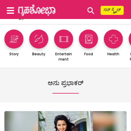
⚲
ಸಬ್ ಸ್ಕ್ರೈಬ್
Story
Beauty
Entertain
Food
Health
ment
ಅನು ಪ್ರಭಾಕರ್