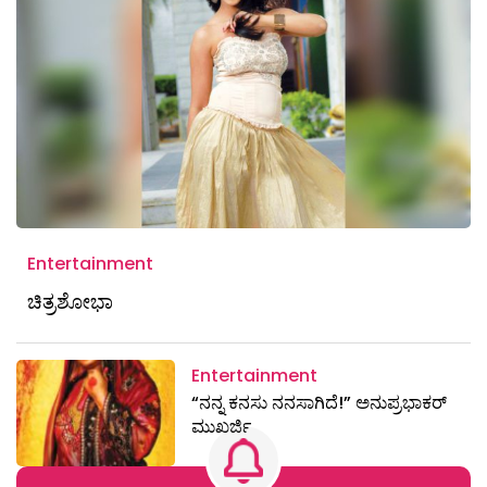
Entertainment
ಚಿತ್ರಶೋಭಾ
Entertainment
“ನನ್ನ ಕನಸು ನನಸಾಗಿದೆ!” ಅನುಪ್ರಭಾಕರ್
ಮುಖರ್ಜಿ