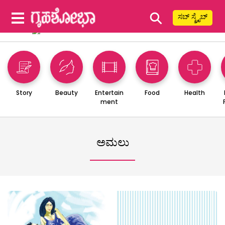
⚲
ಸಬ್ ಸ್ಕ್ರೈಬ್
Story
Beauty
Entertain
Food
Health
ment
ಅಮಲು