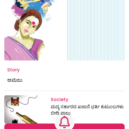
Story
ಅಮಲು
Society
ಮದ್ಯ ಸರ್ಕಾರದ ಖಜಾನೆ ಭರ್ತಿ ಕುಟುಂಬಗಳು
ಬೀದಿ ಪಾಲು