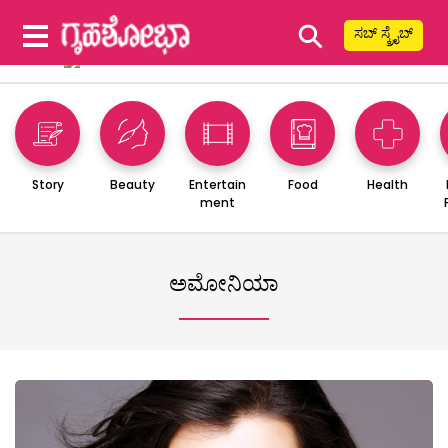
⚲
ಸಬ್ ಸ್ಕ್ರೈಬ್
Story
Beauty
Entertain
Food
Health
ment
ಅಮೋನಿಯಾ