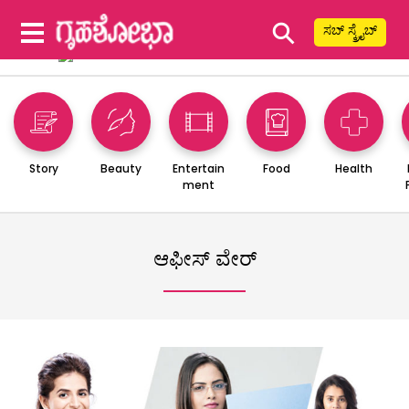
⚲
ಸಬ್ ಸ್ಕ್ರೈಬ್
Story
Beauty
Entertain
Food
Health
ment
ಆಫೀಸ್ ವೇರ್