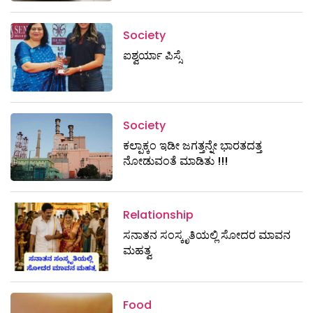
Society
ಐಶ್ವರ್ಯಾ ಪಿಸ್ಸೆ
Society
ಕಲ್ಪಾಕ್ಕಂ ಇಡೀ ಜಗತ್ತನ್ನೇ ಭಾರತದತ್ತ
ನೋಡುವಂತೆ ಮಾಡಿತು !!!
Relationship
ಸನಾತನ ಸಂಸ್ಕೃತಿಯಲ್ಲಿ ಸೋದರ ಮಾವನ
ಮಹತ್ವ
Food