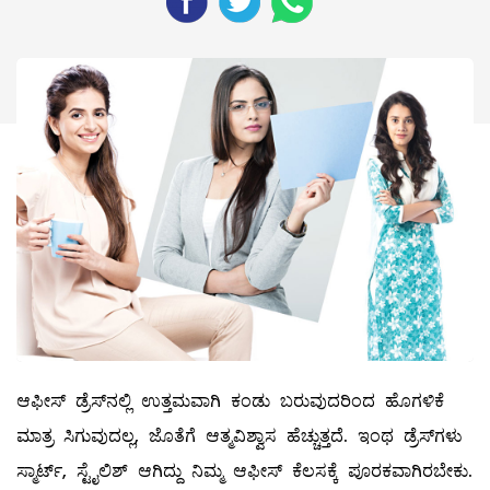
ಆಫೀಸ್‌ ಡ್ರೆಸ್‌ನಲ್ಲಿ ಉತ್ತಮವಾಗಿ ಕಂಡು ಬರುವುದರಿಂದ ಹೊಗಳಿಕೆ
ಮಾತ್ರ ಸಿಗುವುದಲ್ಲ, ಜೊತೆಗೆ ಆತ್ಮವಿಶ್ವಾಸ ಹೆಚ್ಚುತ್ತದೆ. ಇಂಥ ಡ್ರೆಸ್‌ಗಳು
ಸ್ಮಾರ್ಟ್‌, ಸ್ಟೈಲಿಶ್‌ ಆಗಿದ್ದು ನಿಮ್ಮ ಆಫೀಸ್‌ ಕೆಲಸಕ್ಕೆ ಪೂರಕವಾಗಿರಬೇಕು.