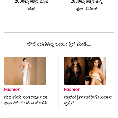
2000ಕ್ಕೂ ಹೆಚ್ಚಿನ ಬ್ಯೂಟಿ
2000ಕ್ಕೂ ಹೆಚ್ಚಿನ ಟೇಸ್ಟಿ
ಟಿಪ್ಸ್
ಫುಡ್ ರೆಸಿಪೀಸ್
ಬೇರೆ ಕಥೆಗಳನ್ನು ಓದಲು ಕ್ಲಿಕ್ ಮಾಡಿ....
Fashion
Fashion
ಮದುವೆಯ ನಂತರವೂ ಸದಾ
ವ್ಯಾಲೆಂಟೈನ್‌ ಪಾರ್ಟಿಗೆ ಬಿಂದಾಸ್‌
ಫ್ಯಾಷನೆಬೆಲ್ ಆಗಿ ಕಂಗೊಳಿಸಿ ‌
ಡ್ರೆಸೆಸ್‌….