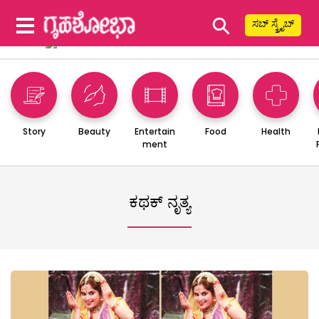
⚲
ಸಬ್ ಸ್ಕ್ರೈಬ್
Story
Beauty
Entertain
Food
Health
ment
ಕಥಕ್ ನೃತ್ಯ