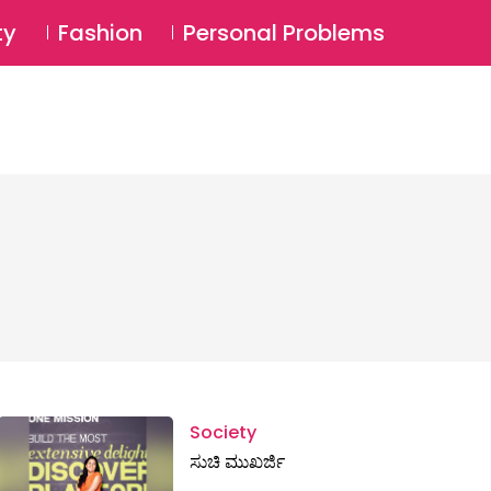
⚲
BSCRIBE
Login
ty
Fashion
Personal Problems
⚲
Society
ಸುಚಿ ಮುಖರ್ಜಿ