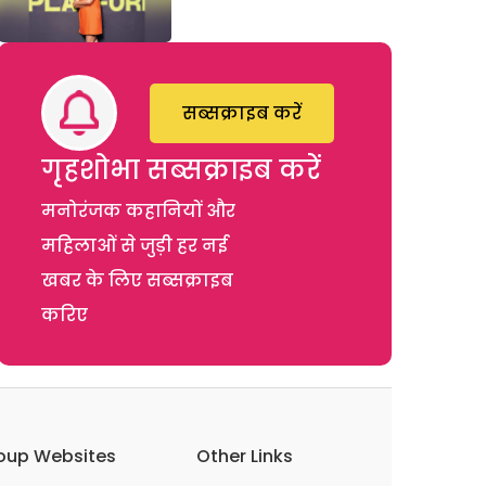
सब्सक्राइब करें
गृहशोभा सब्सक्राइब करें
मनोरंजक कहानियों और
महिलाओं से जुड़ी हर नई
खबर के लिए सब्सक्राइब
करिए
oup Websites
Other Links