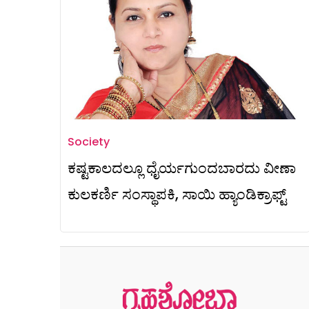
Society
ಕಷ್ಟಕಾಲದಲ್ಲೂ ಧೈರ್ಯಗುಂದಬಾರದು ವೀಣಾ
ಕುಲಕರ್ಣಿ ಸಂಸ್ಥಾಪಕಿ, ಸಾಯಿ ಹ್ಯಾಂಡಿಕ್ರಾಫ್ಟ್