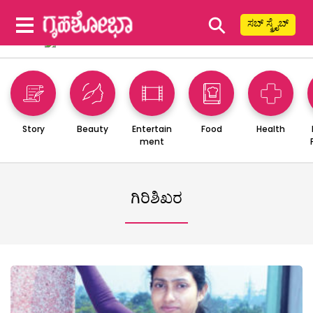
⚲
ಸಬ್ ಸ್ಕ್ರೈಬ್
Story
Beauty
Entertain
Food
Health
ment
ಗಿರಿಶಿಖರ