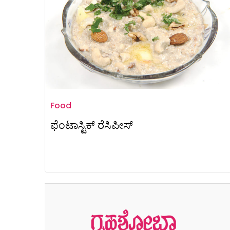
Food
ಫೆಂಟಾಸ್ಟಿಕ್ ರೆಸಿಪೀಸ್