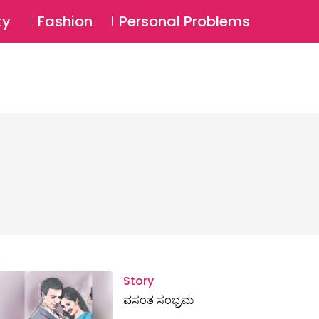
⚲
BSCRIBE
Login
ty
Fashion
Personal Problems
⚲
Story
ವಸಂತ ಸಂಭ್ರಮ