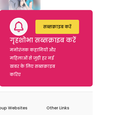
सब्सक्राइब करें
गृहशोभा सब्सक्राइब करें
मनोरंजक कहानियों और
महिलाओं से जुड़ी हर नई
खबर के लिए सब्सक्राइब
करिए
oup Websites
Other Links