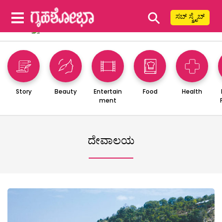
⚲
ಸಬ್ ಸ್ಕ್ರೈಬ್
Story
Beauty
Entertain
Food
Health
ment
ದೇವಾಲಯ