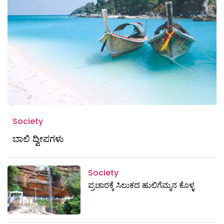
Society
ಬಾಲಿ ದ್ವೀಪಗಳು
Society
ಪ್ರಚಾರಕ್ಕೆ ಸಿಲುಕದ ಹುಲಿಗೆಮ್ಮನ ಕೊಳ್ಳ