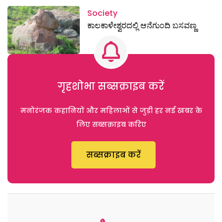
Society
ಕಾಲಕಾಳೇಶ್ವರದಲ್ಲಿ ಆನೆಗುಂದಿ ಬಸವಣ್ಣ
गृहशोभा सब्सक्राइब करें
मनोरंजक कहानियों और महिलाओं से जुड़ी हर नई खबर के
लिए सब्सक्राइब करिए
सब्सक्राइब करें