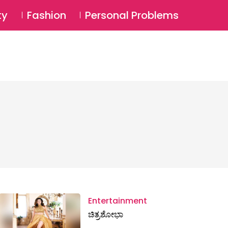
⚲
BSCRIBE
Login
ty
Fashion
Personal Problems
⚲
Entertainment
ಚಿತ್ರಶೋಭಾ