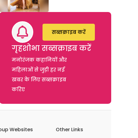
सब्सक्राइब करें
गृहशोभा सब्सक्राइब करें
मनोरंजक कहानियों और
महिलाओं से जुड़ी हर नई
खबर के लिए सब्सक्राइब
करिए
oup Websites
Other Links