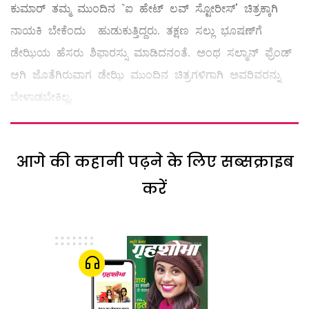
ಕುಮಾರ್‌ ತಮ್ಮ ಮುಂದಿನ `ಐ ಹೇಟ್‌ ಲವ್ ಸ್ಟೋರೀಸ್‌' ಚಿತ್ರಕ್ಕಾಗಿ
ನಾಯಕಿ ಬೇಕೆಂದು ಹುಡುಕುತ್ತಿದ್ದರು. ತಕ್ಷಣ ಸಲ್ಲು ಭೂಷಣ್‌ಗೆ
ಡೇಝಿಯ ಹೆಸರು ಶಿಫಾರಸ್ಸು ಮಾಡಿದನಂತೆ. ಅಂಥ ಸಲ್ಮಾನ್‌ ಫ್ರೆಂಡ್‌
ಆಗಿ ಜೊತೆಗಿರುವಾಗ ಡೇಝಿ ಮುಂದಿನ ಚಿತ್ರಗಳಿಗಾಗಿ ಅವರಿವರನ್ನು
ಬೇಳಾಡಬೇಕಿಲ್ಲ.
आगे की कहानी पढ़ने के लिए सब्सक्राइब
करें