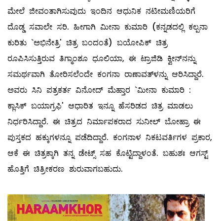
ಮೇಲೆ ಜೀವಂತಾಗಿಸುವುದು ಇಂದಿನ ಆಧುನಿಕ ನಟೀಮಣಿಯರಿಗೆ
ದೊಡ್ಡ ಸವಾಲೇ ಸರಿ. ಹೀಗಾಗಿ ಮೀನಾ ಕುಮಾರಿ (ಕನ್ನಡದಲ್ಲಿ ಕಲ್ಪನಾ
ಕುರಿತು `ಅಭಿನೇತ್ರಿ' ಚಿತ್ರ ಬಂದಂತೆ) ಬಯೋಪಿಕ್‌ ಚಿತ್ರ
ರೂಪಿಸಿಸುತ್ತಿರುವ ತಿಗ್ಮಾಂಶೂ ಧೂಲಿಯಾ, ಈ ಟ್ರಾಜಿಡಿ ಕ್ವೀನ್‌ನನ್ನು
ಸಮರ್ಥವಾಗಿ ತೋರಿಸಲೆಂದೇ ಕಂಗನಾ ರಾಣಾವತ್‌ಳನ್ನು ಆರಿಸಿದ್ದಾರೆ.
ಅವರು ಸಿನಿ ಪತ್ರಕರ್ತ ವಿನೋದ್‌ ಮೆಹ್ತಾರ `ಮೀನಾ ಕುಮಾರಿ :
ಕ್ಲಾಸಿಕ್‌ ಬಯಾಗ್ರಫಿ' ಆಧಾರಿತ ಇನ್ನೂ ಹೆಸರಿಡದ ಚಿತ್ರ ಮಾಡಲು
ನಿರ್ಧರಿಸಿದ್ದಾರೆ. ಈ ಚಿತ್ರದ ನಿರ್ಮಾಪಕರಾದ ಸುನೀಲ್ ಬೋಹ್ರಾ ಈ
ಪುಸ್ತಕದ ಹಕ್ಕುಗಳನ್ನೂ ಪಡೆದಿದ್ದಾರೆ. ಕಂಗನಾಳ ನಿಕಟವರ್ತಿಗಳ ಪ್ರಕಾರ,
ಆಕೆ ಈ ಚಿತ್ರಕ್ಕಾಗಿ ತನ್ನ ಡೇಟ್ಸ್ ಸಹ ಕೊಟ್ಟಿದ್ದಾಳಂತೆ. ಬಹುಶಃ ಆಗಸ್ಟ್
ಹೊತ್ತಿಗೆ ಚಿತ್ರೀಕರಣ ಶುರುವಾಗಬಹುದು.