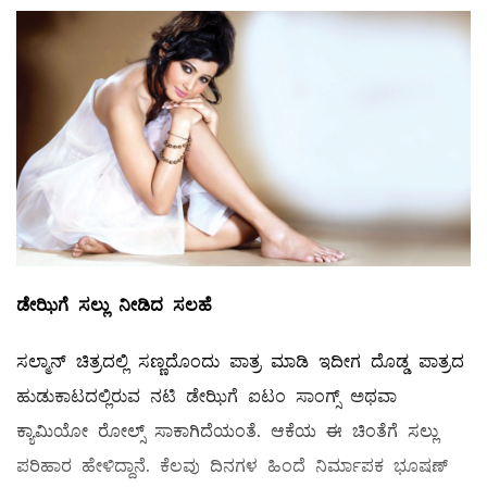
ಡೇಝಿಗೆ
ಸಲ್ಲು
ನೀಡಿದ
ಸಲಹೆ
ಸಲ್ಮಾನ್‌ ಚಿತ್ರದಲ್ಲಿ ಸಣ್ಣದೊಂದು ಪಾತ್ರ ಮಾಡಿ ಇದೀಗ ದೊಡ್ಡ ಪಾತ್ರದ
ಹುಡುಕಾಟದಲ್ಲಿರುವ ನಟಿ ಡೇಝಿಗೆ ಐಟಂ ಸಾಂಗ್ಸ್ ಅಥವಾ
ಕ್ಯಾಮಿಯೋ ರೋಲ್ಸ್ ಸಾಕಾಗಿದೆಯಂತೆ. ಆಕೆಯ ಈ ಚಿಂತೆಗೆ ಸಲ್ಲು
ಪರಿಹಾರ ಹೇಳಿದ್ದಾನೆ. ಕೆಲವು ದಿನಗಳ ಹಿಂದೆ ನಿರ್ಮಾಪಕ ಭೂಷಣ್‌