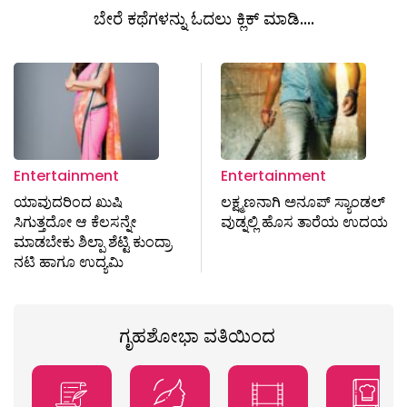
ಬೇರೆ ಕಥೆಗಳನ್ನು ಓದಲು ಕ್ಲಿಕ್ ಮಾಡಿ....
Entertainment
Entertainment
ಯಾವುದರಿಂದ ಖುಷಿ
ಲಕ್ಷ್ಮಣನಾಗಿ ಅನೂಪ್ ಸ್ಯಾಂಡಲ್
ಸಿಗುತ್ತದೋ ಆ ಕೆಲಸನ್ನೇ
ವುಡ್ನಲ್ಲಿ ಹೊಸ ತಾರೆಯ ಉದಯ
ಮಾಡಬೇಕು ಶಿಲ್ಪಾ ಶೆಟ್ಟಿ ಕುಂದ್ರಾ
ನಟಿ ಹಾಗೂ ಉದ್ಯಮಿ
ಗೃಹಶೋಭಾ ವತಿಯಿಂದ