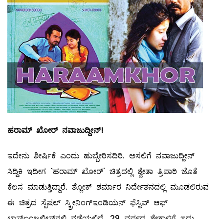
ಹರಾಮ್
ಖೋರ್
‌
ನವಾಜುದ್ದೀನ್
‌!
ಇದೇನು ಶೀರ್ಷಿಕೆ ಎಂದು ಹುಬ್ಬೇರಿಸದಿರಿ. ಅಸಲಿಗೆ ನವಾಜುದ್ದೀನ್‌
ಸಿದ್ದಿಕಿ ಇದೀಗ `ಹರಾಮ್ ಖೋರ್‌' ಚಿತ್ರದಲ್ಲಿ ಶ್ವೇತಾ ತ್ರಿಪಾಠಿ ಜೊತೆ
ಕೆಲಸ ಮಾಡುತ್ತಿದ್ದಾರೆ. ಶ್ಲೋಕ್‌ ಶರ್ಮಾರ ನಿರ್ದೇಶನದಲ್ಲಿ ಮೂಡಲಿರುವ
ಈ ಚಿತ್ರದ ಸ್ಪೆಷಲ್ ಸ್ಕ್ರೀನಿಂಗ್‌ಇಂಡಿಯನ್‌ ಫೆಸ್ಟಿವ್ ‌ಆಫ್‌
ಲಾಸ್‌ಏಂಜಲೀಸ್‌ನಲ್ಲಿ ನಡೆಯಲಿದೆ. 29 ವರ್ಷದ ಶ್ವೇತಾಳಿಗೆ ಇದು