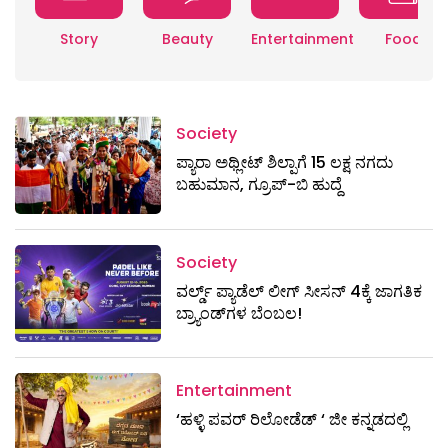
Story
Beauty
Entertainment
Food
Society
ಪ್ಯಾರಾ ಅಥ್ಲೀಟ್ ಶಿಲ್ಪಾಗೆ 15 ಲಕ್ಷ ನಗದು
ಬಹುಮಾನ, ಗ್ರೂಪ್-ಬಿ ಹುದ್ದೆ
Society
ವರ್ಲ್ಡ್ ಪ್ಯಾಡೆಲ್ ಲೀಗ್ ಸೀಸನ್ 4ಕ್ಕೆ ಜಾಗತಿಕ
ಬ್ರ್ಯಾಂಡ್‌ಗಳ ಬೆಂಬಲ!
Entertainment
‘ಹಳ್ಳಿ ಪವರ್ ರಿಲೋಡೆಡ್ ‘ ಜೀ ಕನ್ನಡದಲ್ಲಿ