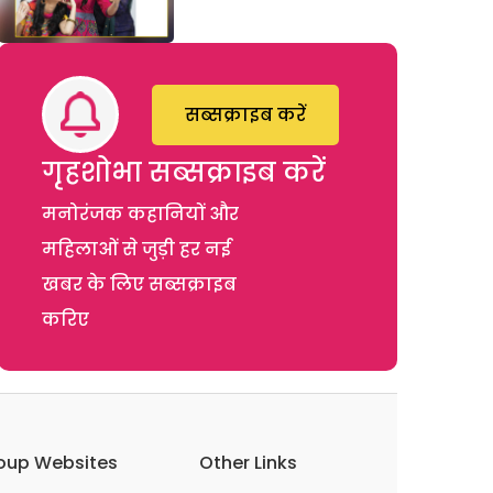
सब्सक्राइब करें
गृहशोभा सब्सक्राइब करें
मनोरंजक कहानियों और
महिलाओं से जुड़ी हर नई
खबर के लिए सब्सक्राइब
करिए
oup Websites
Other Links