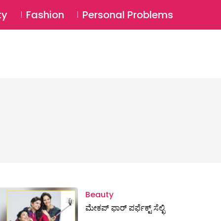
⚲
BSCRIBE
Login
ty
Fashion
Personal Problems
⚲
Beauty
ಮೇಕಪ್‌ ಫಾರ್‌ ಪರ್ಫೆಕ್ಟ್ ಸೆಲ್ಛಿ