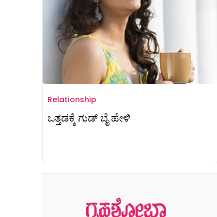
Relationship
ಒತ್ತಡಕ್ಕೆ ಗುಡ್ ಬೈ ಹೇಳಿ