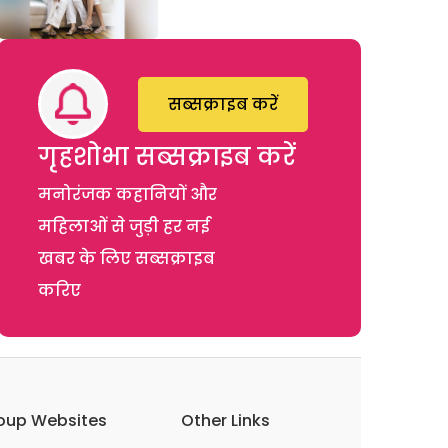
सब्सक्राइब करें
गृहशोभा सब्सक्राइब करें
मनोरंजक कहानियों और
महिलाओं से जुड़ी हर नई
खबर के लिए सब्सक्राइब
करिए
oup Websites
Other Links