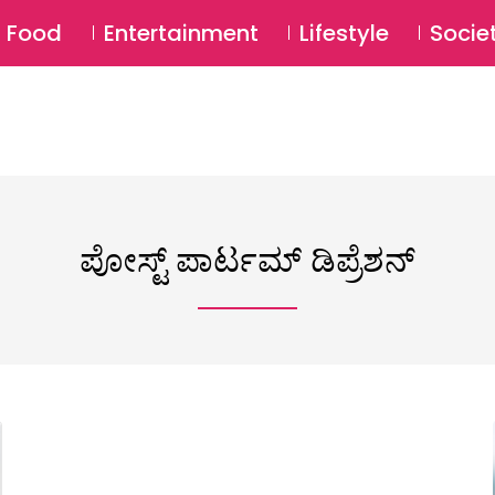
SU
Food
Entertainment
Lifestyle
Socie
ಪೋಸ್ಟ್ ಪಾರ್ಟಮ್ ಡಿಪ್ರೆಶನ್‌